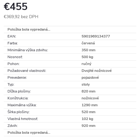
€455
€369,92 bez DPH
Jednotková
Položka bola vypredaná…
cena:
EAN
:
5901969134377
Farba
:
červená
Minimálna výška zdvihu
:
350 mm
Nosnosť
:
500 kg
Pohon
:
ručný
Požadované vlastnosti
:
Dvojité nožnicové
Prevedenie
:
pojazdové
Typ
:
stoly
Dĺžka plošiny
:
820 mm
Konštrukcia
:
nožnicové
Maximálna výška
:
1290 mm
Šírka plošiny
:
520 mm
Vlastná hmotnosť
:
102 kg
Zdvih
:
920 mm
Položka bola vypredaná…