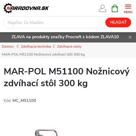
Prejsť
NÁKUPN
KOŠÍK
na
obsah
HĽADAŤ
ZĽAVA na produkty značky Procraft s kódom ZLAVA10
Domov
Zdvíhacia technika
Zdvíhacie stoly
MAR-POL M51100 Nožnicový zdvíhací stôl 300 kg
MAR-POL M51100 Nožnicový
zdvíhací stôl 300 kg
Kód:
MC_M51100