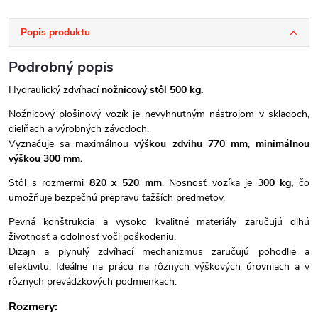
Popis produktu
Podrobný popis
Hydraulický zdvíhací
nožnicový stôl 500 kg.
Nožnicový plošinový vozík je nevyhnutným nástrojom v skladoch,
dielňach a výrobných závodoch.
Vyznačuje sa maximálnou
výškou zdvihu 770 mm
,
minimálnou
výškou 300 mm.
Stôl s rozmermi
820 x 520 mm
. Nosnosť vozíka je 3
00 kg,
čo
umožňuje bezpečnú prepravu ťažších predmetov.
Pevná konštrukcia a vysoko kvalitné materiály zaručujú dlhú
životnosť a odolnosť voči poškodeniu.
Dizajn a plynulý zdvíhací mechanizmus zaručujú pohodlie a
efektivitu. Ideálne na prácu na rôznych
výškových úrovniach a v
rôznych prevádzkových podmienkach.
Rozmery: