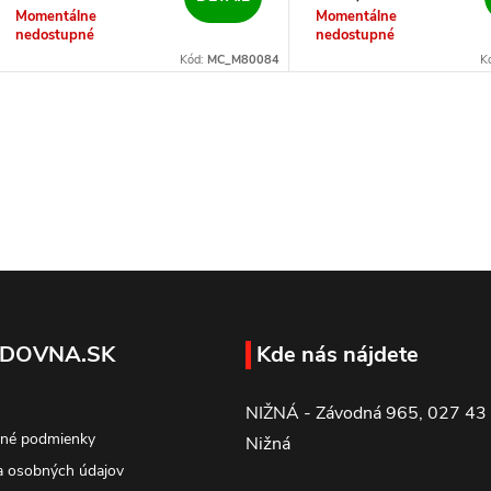
Momentálne
Momentálne
nedostupné
nedostupné
Kód:
MC_M80084
K
DOVNA.SK
Kde nás nájdete
NIŽNÁ - Závodná 965, 027 43
né podmienky
Nižná
 osobných údajov