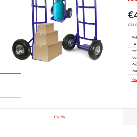
€
€33,
Jedn
Pol
cena
EA
Hm
No
Pož
Pol
Zn
POPIS