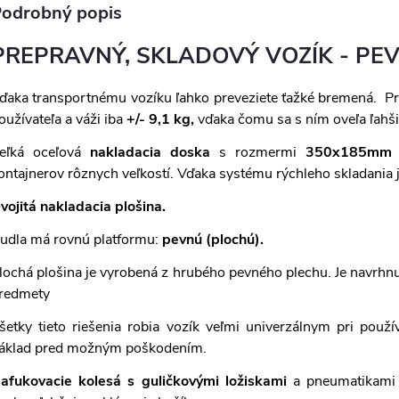
odrobný popis
PREPRAVNÝ, SKLADOVÝ VOZÍK -
PEV
ďaka transportnému vozíku ľahko preveziete ťažké bremená.
Pr
oužívateľa a váži iba
+/- 9,1 kg,
vďaka čomu sa s ním oveľa ľahš
eľká oceľová
nakladacia doska
s rozmermi
350x185mm
ontajnerov rôznych veľkostí. Vďaka systému rýchleho skladania
vojitá nakladacia plošina.
udla má rovnú platformu:
pevnú (plochú).
lochá plošina je vyrobená z hrubého pevného plechu. Je navrhnutý
redmety
šetky tieto riešenia robia vozík veľmi univerzálnym pri použ
áklad pred možným poškodením.
afukovacie kolesá s guličkovými ložiskami
a pneumatikami 