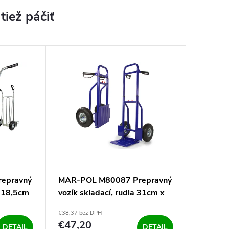
epravný
MAR-POL M80087 Prepravný
x 18,5cm
vozík skladací, rudla 31cm x
27,5cm, 150kg
€38,37 bez DPH
€47,20
DETAIL
DETAIL