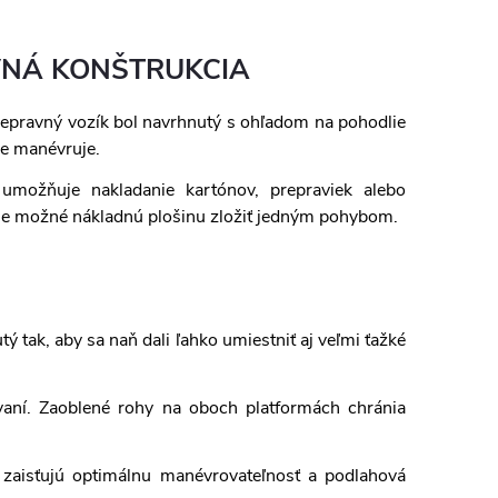
NÁ KONŠTRUKCIA
epravný vozík bol navrhnutý s ohľadom na pohodlie
ie manévruje.
umožňuje nakladanie kartónov, prepraviek alebo
 je možné nákladnú plošinu zložiť jedným pohybom.
 tak, aby sa naň dali ľahko umiestniť aj veľmi ťažké
ívaní. Zaoblené rohy na oboch platformách chránia
zaisťujú optimálnu manévrovateľnosť a podlahová