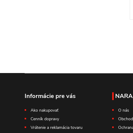
Z
á
Informácie pre vás
NARA
p
Ako nakupovať
O nás
Cenník dopravy
Obchod
ä
Vrátenie a reklamácia tovaru
Ochrana