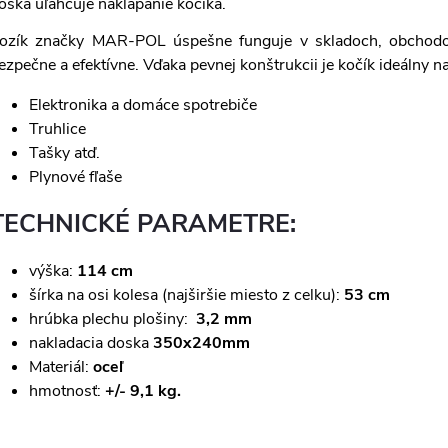
oska uľahčuje naklápanie kočíka.
ozík značky
MAR-POL
úspešne
funguje v skladoch, obcho
ezpečne a efektívne. Vďaka pevnej konštrukcii je kočík ideálny n
Elektronika a domáce spotrebiče
Truhlice
Tašky atď.
Plynové fľaše
TECHNICKÉ PARAMETRE:
výška:
114 cm
šírka na osi kolesa (najširšie miesto z celku):
53 cm
hrúbka plechu plošiny:
3,2 mm
nakladacia doska
350x240mm
Materiál:
oceľ
hmotnosť:
+/- 9,1 kg.