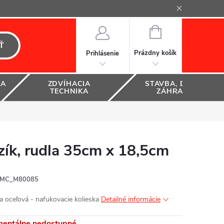
NÁKUPNÝ
KOŠÍK
Ť
Prázdny košík
Prihlásenie
KA
ZDVÍHACIA
STAVBA, DOM A
TECHNIKA
ZÁHRADA
k, rudla 35cm x 18,5cm
MC_M80085
a oceľová - nafukovacie kolieska
Detailné informácie
entálne nedostupné