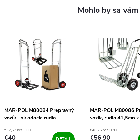
MAR-POL M80084 Prepravný
MAR-POL M80086 Pr
vozík - skladacia rudla
vozík, rudla 41,5cm 
hliníková 90kg
€32,52 bez DPH
€46,26 bez DPH
€40
€56,90
DETAIL