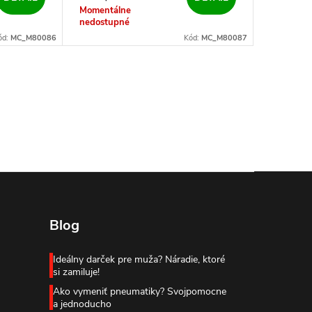
Momentálne
nedostupné
ód:
MC_M80086
Kód:
MC_M80087
Blog
Ideálny darček pre muža? Náradie, ktoré
si zamiluje!
Ako vymeniť pneumatiky? Svojpomocne
a jednoducho