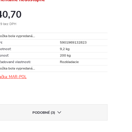
40,70
09 bez DPH
otková
ožka bola vypredaná…
:
N
:
5901969132823
otnosť
:
9,2 kg
snosť
:
200 kg
adované vlastnosti
:
Rozkladacie
ožka bola vypredaná…
ačka:
MAR-POL
PODOBNÉ (3)