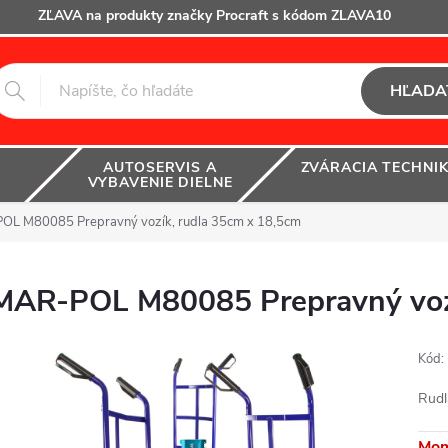
ZĽAVA na produkty značky Procraft s kódom ZLAVA10
HĽADA
AUTOSERVIS A
ZVÁRACIA TECHNI
VYBAVENIE DIELNE
OL M80085 Prepravný vozík, rudla 35cm x 18,5cm
MAR-POL M80085 Prepravný vozí
Kód:
Rudl
Mom