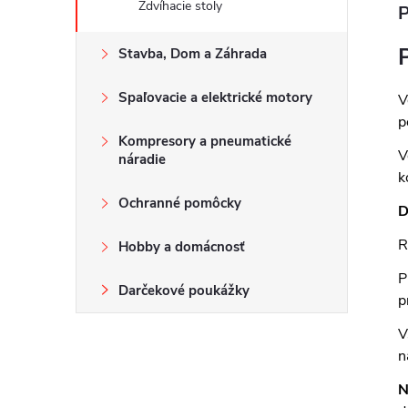
Zdvíhacie stoly
P
Stavba, Dom a Záhrada
Spaľovacie a elektrické motory
V
p
Kompresory a pneumatické
V
náradie
k
Ochranné pomôcky
D
R
Hobby a domácnosť
P
Darčekové poukážky
p
V
n
N