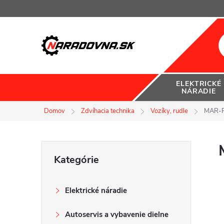
Prejsť
na
obsah
ELEKTRICKÉ
NÁRADIE
Domov
Zdvíhacia technika
Vozíky, rudle
MAR-P
B
Preskočiť
Kategórie
kategórie
o
Elektrické náradie
č
Autoservis a vybavenie dielne