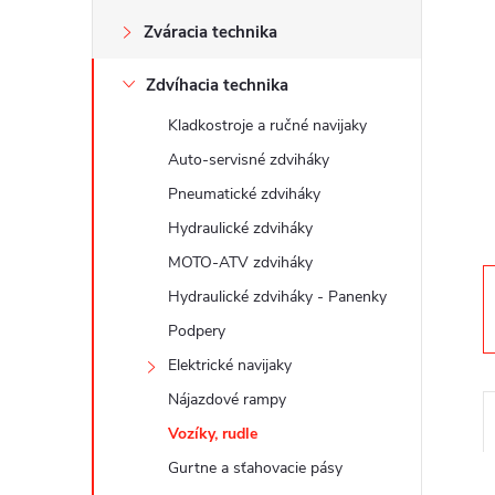
n
Zváracia technika
ý
Zdvíhacia technika
p
Kladkostroje a ručné navijaky
a
Auto-servisné zdviháky
Pneumatické zdviháky
n
Hydraulické zdviháky
MOTO-ATV zdviháky
e
Hydraulické zdviháky - Panenky
l
Podpery
Elektrické navijaky
Nájazdové rampy
Vozíky, rudle
Gurtne a sťahovacie pásy