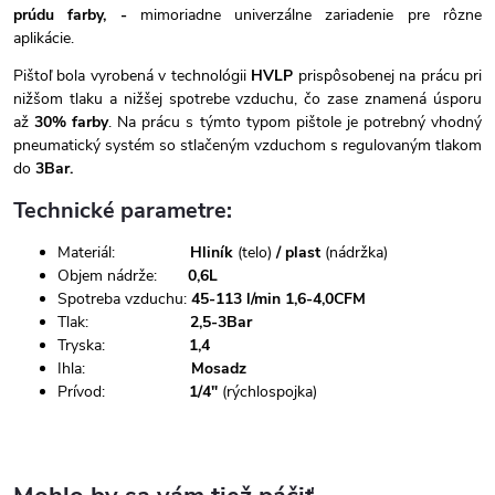
prúdu farby
, -
mimoriadne univerzálne zariadenie pre rôzne
aplikácie.
Pištoľ bola vyrobená v technológii
HVLP
prispôsobenej na prácu pri
nižšom tlaku a nižšej spotrebe vzduchu, čo zase znamená úsporu
až
30% farby
. Na prácu s týmto typom pištole je potrebný vhodný
pneumatický systém so stlačeným vzduchom s regulovaným tlakom
do
3Bar.
Technické parametre:
Materiál:
Hliník
(telo)
/ plast
(nádržka)
Objem nádrže:
0,6L
Spotreba vzduchu:
45-113 l/min 1,6-4,0CFM
Tlak:
2,5-3Bar
Tryska:
1,4
Ihla:
Mosadz
Prívod:
1/4"
(rýchlospojka)