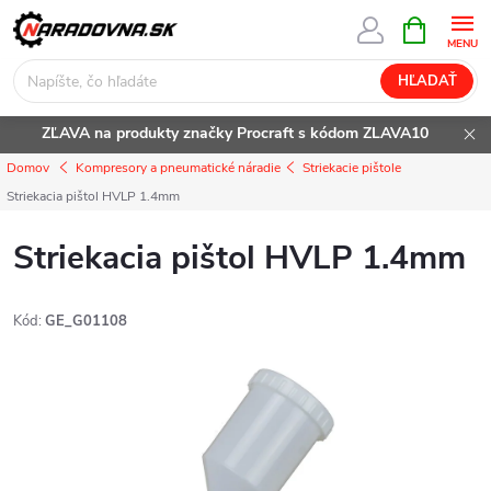
Prejsť
NÁKUPN
KOŠÍK
na
obsah
HĽADAŤ
ZĽAVA na produkty značky Procraft s kódom ZLAVA10
Domov
Kompresory a pneumatické náradie
Striekacie pištole
Striekacia pištol HVLP 1.4mm
Striekacia pištol HVLP 1.4mm
Kód:
GE_G01108