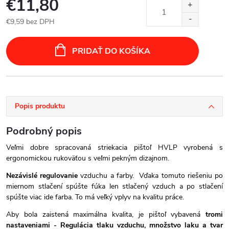
€11,80
€9,59 bez DPH
Jednotková
cena:
PRIDAŤ DO KOŠÍKA
Popis produktu
Podrobný popis
Veľmi dobre spracovaná striekacia pištoľ HVLP vyrobená s
ergonomickou rukoväťou s veľmi pekným dizajnom.
Nezávislé regulovanie
vzduchu a farby.
Vďaka tomuto riešeniu po
miernom stlačení spúšte fúka len stlačený vzduch a po stlačení
spúšte viac ide farba. To má veľký vplyv na kvalitu práce.
Aby bola zaistená maximálna kvalita, je pištoľ vybavená
tromi
nastaveniami - Regulácia
tlaku vzduchu
,
množstvo laku
a
tvar