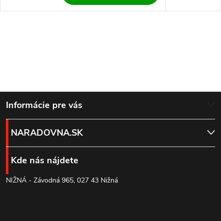
Z
Informácie pre vás
á
NARADOVNA.SK
p
Kde nás nájdete
ä
NIŽNÁ - Závodná 965, 027 43 Nižná
t