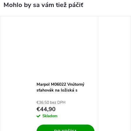
Marpol M06022 Vnútorný
sťahovák na ložiská s
reverzným kladivom 8-58mm
€36,50 bez DPH
€44,90
Skladom