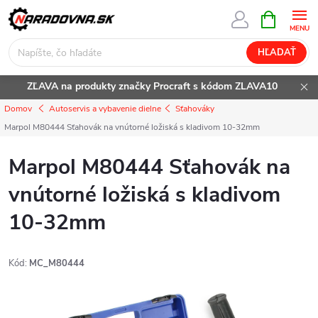
Prejsť
NÁKUPN
KOŠÍK
na
obsah
HĽADAŤ
ZĽAVA na produkty značky Procraft s kódom ZLAVA10
Domov
Autoservis a vybavenie dielne
Sťahováky
Marpol M80444 Sťahovák na vnútorné ložiská s kladivom 10-32mm
Marpol M80444 Sťahovák na
vnútorné ložiská s kladivom
10-32mm
Kód:
MC_M80444