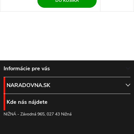
DO KOŠÍKA
Z
Informácie pre vás
á
NARADOVNA.SK
p
Kde nás nájdete
ä
NIŽNÁ - Závodná 965, 027 43 Nižná
t