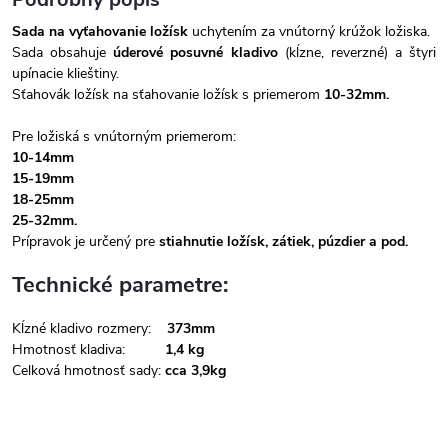
Sada na vyťahovanie ložísk
uchytením za vnútorný krúžok ložiska.
Sada obsahuje
úderové posuvné kladivo
(kĺzne, reverzné) a štyri
upínacie klieštiny.
Sťahovák ložísk na sťahovanie ložísk s priemerom
10-32mm.
Pre ložiská s vnútorným priemerom:
10-14mm
15-19mm
18-25mm
25-32mm.
Prípravok je určený pre
stiahnutie ložísk, zátiek, púzdier a pod.
Technické parametre:
Kĺzné kladivo rozmery:
373mm
Hmotnosť kladiva:
1,4 kg
Celková hmotnosť sady:
cca 3,9kg