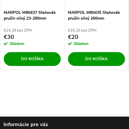
MARPOL M80437 Sťahovák
MARPOL M80435 Sťahovák
pružín silný 23-280mm
pružín silný 260mm
€24,39 bez DPH
€16,26 bez DPH
€30
€20
Skladom
Skladom
DO KOŠÍKA
DO KOŠÍKA
Z
Informácie pre vás