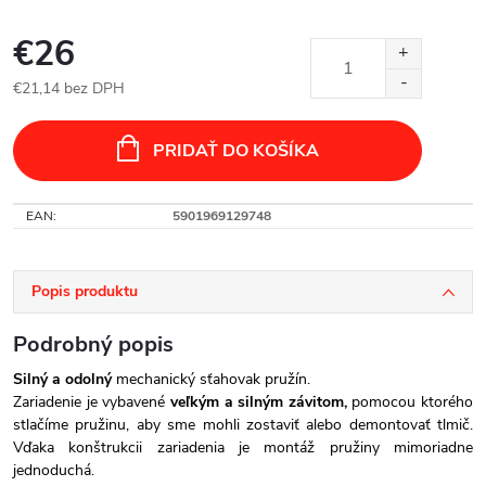
€26
€21,14 bez DPH
Jednotková
cena:
PRIDAŤ DO KOŠÍKA
EAN
:
5901969129748
Popis produktu
Podrobný popis
Silný a odolný
mechanický sťahovak pružín.
Zariadenie je vybavené
veľkým a silným závitom,
pomocou ktorého
stlačíme pružinu, aby sme mohli zostaviť alebo demontovať tlmič.
Vďaka konštrukcii zariadenia je montáž pružiny mimoriadne
jednoduchá.