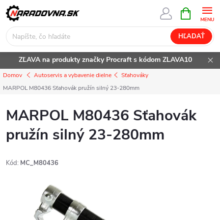
Prejsť
NÁKUPN
KOŠÍK
na
obsah
HĽADAŤ
ZĽAVA na produkty značky Procraft s kódom ZLAVA10
Domov
Autoservis a vybavenie dielne
Sťahováky
MARPOL M80436 Sťahovák pružín silný 23-280mm
MARPOL M80436 Sťahovák
pružín silný 23-280mm
Kód:
MC_M80436