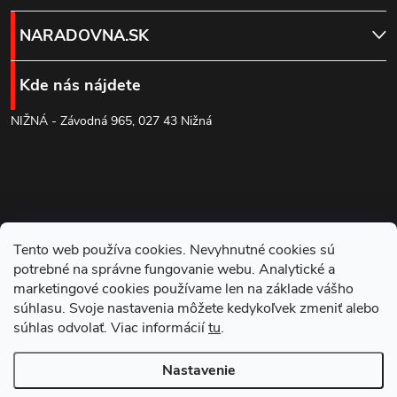
á
NARADOVNA.SK
p
Kde nás nájdete
ä
NIŽNÁ - Závodná 965, 027 43 Nižná
t
i
e
Tento web používa cookies. Nevyhnutné cookies sú
potrebné na správne fungovanie webu. Analytické a
marketingové cookies používame len na základe vášho
súhlasu. Svoje nastavenia môžete kedykoľvek zmeniť alebo
súhlas odvolať. Viac informácií
tu
.
Blog
Nastavenie