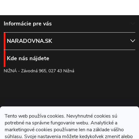
Z
Informácie pre vás
á
NARADOVNA.SK
p
Kde nás nájdete
ä
NIŽNÁ - Závodná 965, 027 43 Nižná
t
i
e
Tento web používa cookies. Nevyhnutné cookies sú
potrebné na správne fungovanie webu. Analytické a
marketingové cookies používame len na základe vášho
súhlasu. Svoje nastavenia môžete kedykoľvek zmeniť alebo