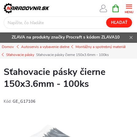
Prejsť
NÁKUPN
KOŠÍK
na
obsah
HĽADAŤ
ZĽAVA na produkty značky Procraft s kódom ZLAVA10
Domov
Autoservis a vybavenie dielne
Montážny a spotrebný materiál
Sťahovacie pásky
Sťahovacie pásky čierne 150x3.6mm - 100ks
Sťahovacie pásky čierne
150x3.6mm - 100ks
Kód:
GE_G17106