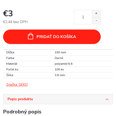
€3
€2,44 bez DPH
Jednotková
cena:
PRIDAŤ DO KOŠÍKA
Dĺžka
:
150 mm
Farba
:
čierné
Materiál
:
polyamid 6.6
Počet ks
:
100 ks
Šírka
:
3.6 mm
Značka:
GEKO
Popis produktu
Podrobný popis