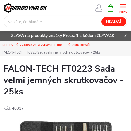
Prejsť
NÁKUPN
KOŠÍK
na
obsah
HĽADAŤ
ZĽAVA na produkty značky Procraft s kódom ZLAVA10
Domov
Autoservis a vybavenie dielne
Skrutkovače
FALON-TECH FT0223 Sada veľmi jemných skrutkovačov - 25ks
FALON-TECH FT0223 Sada
veľmi jemných skrutkovačov -
25ks
Kód:
40317