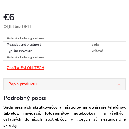
€6
€4,88 bez DPH
Jednotková
Položka bola vypredaná…
cena:
Požadované vlastnosti
:
sada
Typ šraubováku
:
krížové
Položka bola vypredaná…
Značka:
FALON-TECH
Popis produktu
Podrobný popis
Sada presných skrutkovačov a nástrojov na otváranie telefónov,
tabletov, navigácií, fotoaparátov, notebookov
a všetkých
ostatných domácich spotrebičov, v ktorých sú neštandardné
skrutky.