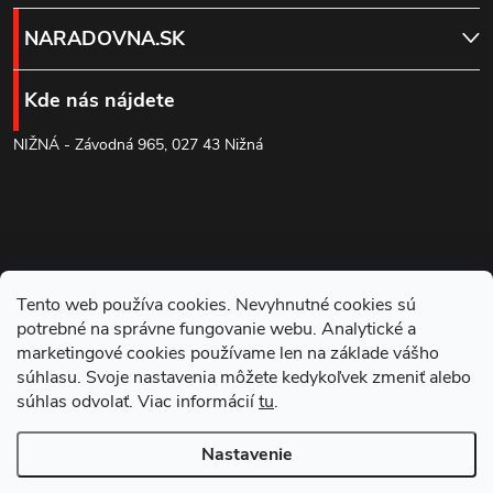
á
NARADOVNA.SK
p
Kde nás nájdete
ä
NIŽNÁ - Závodná 965, 027 43 Nižná
t
i
e
Tento web používa cookies. Nevyhnutné cookies sú
potrebné na správne fungovanie webu. Analytické a
marketingové cookies používame len na základe vášho
súhlasu. Svoje nastavenia môžete kedykoľvek zmeniť alebo
súhlas odvolať. Viac informácií
tu
.
Blog
Nastavenie