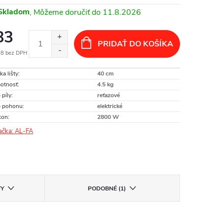
Skladom
11.8.2026
83
PRIDAŤ DO KOŠÍKA
48 bez DPH
otková
ka lišty
:
40 cm
:
otnosť
:
4.5 kg
 píly
:
reťazové
p pohonu
:
elektrické
kon
:
2800 W
ačka:
AL-FA
TY
PODOBNÉ (1)