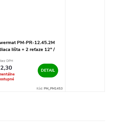
wermat PM-PR-12.45.2M
iaca lišta + 2 reťaze 12" /
 cm
 bez DPH
2,30
DETAIL
entálne
ostupné
Kód:
PM_PM1453