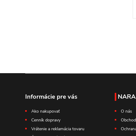
Z
á
Informácie pre vás
NARA
p
Ako nakupovať
O nás
Cenník dopravy
Obchod
ä
Vrátenie a reklamácia tovaru
Ochrana