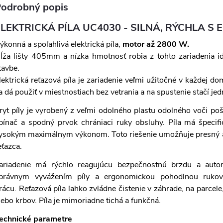
odrobný popis
ELEKTRICKÁ PÍLA UC4030 - SILNÁ, RÝCHLA
ýkonná a spoľahlivá elektrická píla,
motor až 2800 W.
ĺža lišty 405mm a nízka hmotnosť robia z tohto zariadenia id
tavbe.
lektrická reťazová píla je zariadenie veľmi užitočné v každej do
a dá použiť v miestnostiach bez vetrania a na spustenie stačí j
ryt píly je vyrobený z veľmi odolného plastu odolného voči p
pínač a spodný prvok chrániaci ruky obsluhy. Píla má špeci
ysokým maximálnym výkonom. Toto riešenie umožňuje presný 
eťazca.
ariadenie má rýchlo reagujúcu bezpečnostnú brzdu a auto
právnym vyvážením píly a ergonomickou pohodlnou rukoväť
rácu. Reťazová píla ľahko zvládne čistenie v záhrade, na parcele,
lebo krbov. Píla je mimoriadne tichá a funkčná.
echnické parametre