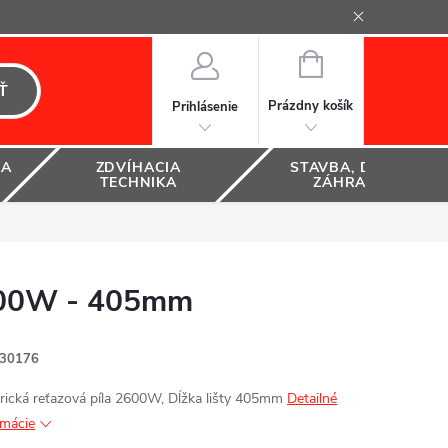
NÁKUPNÝ
KOŠÍK
Ť
Prázdny košík
Prihlásenie
KA
ZDVÍHACIA
STAVBA, DOM A
TECHNIKA
ZÁHRADA
600W - 405mm
30176
trická reťazová píla 2600W, Dĺžka lišty 405mm
Detailné
rmácie