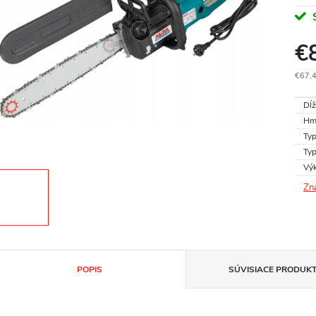
€
€67,
Jedn
Dĺž
cena
Hm
Typ
Ty
Vý
Zn
POPIS
SÚVISIACE PRODUK