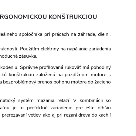
 S ERGONOMICKOU KONŠTRUKCIOU
eálneho spoločníka pri prácach na záhrade, dielni,
mácnosti. Použitím elektriny na napájanie zariadenia
ednoduchá zásuvka.
oškodeniu. Správne profilovaná rukoväť má pohodlný
fickú konštrukciu založenú na pozdĺžnom motore s
a bezproblémový prenos pohonu motora do žacieho
matický systém mazania reťazí. V kombinácii so
ou je to perfektné zariadenie pre ešte dlhšiu
 prerezávaní vetiev, ako aj pri rezaní dreva do kachlí