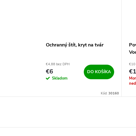
Ochranný štít, kryt na tvár
Po
Vod
30
€4,88 bez DPH
€10
€6
€1
DO KOŠÍKA
Skladom
Mom
ned
Kód:
30160