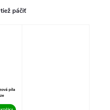
ová píla
aze
 KOŠÍKA