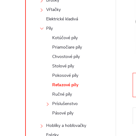
n
Brúsky
Vŕtačky
ý
Elektrické kladivá
p
Píly
Kotúčové píly
a
Priamočiare píly
Chvostové píly
n
Stolové píly
e
Pokosové píly
Reťazové píly
l
Ručné píly
Príslušenstvo
Pásové píly
Hoblíky a hobľovačky
Frézky