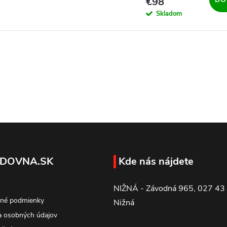
€98
Skladom
DOVNA.SK
Kde nás nájdete
NIŽNÁ - Závodná 965, 027 43
né podmienky
Nižná
 osobných údajov