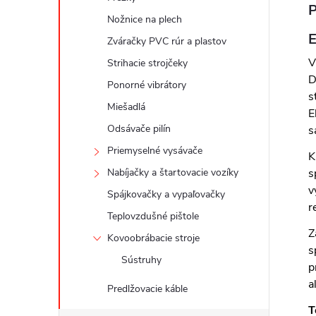
P
Nožnice na plech
Zváračky PVC rúr a plastov
V
Strihacie strojčeky
D
Ponorné vibrátory
s
Miešadlá
E
Odsávače pilín
s
Priemyselné vysávače
K
Nabíjačky a štartovacie vozíky
s
v
Spájkovačky a vypaľovačky
r
Teplovzdušné pištole
Z
Kovoobrábacie stroje
s
Sústruhy
p
a
Predlžovacie káble
T