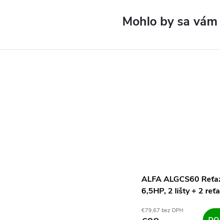
ALFA ALGCS60 Reťaz
6,5HP, 2 lišty + 2 reť
€79,67 bez DPH
DO