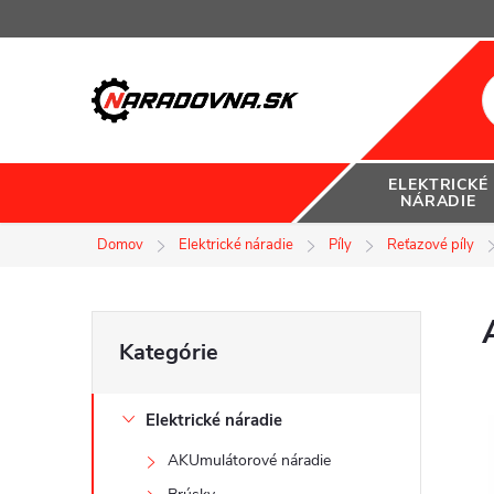
Prejsť
na
obsah
ELEKTRICKÉ
NÁRADIE
Domov
Elektrické náradie
Píly
Reťazové píly
B
Preskočiť
Kategórie
kategórie
o
Elektrické náradie
č
AKUmulátorové náradie