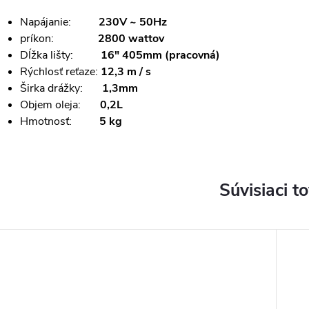
Napájanie:
230V ~ 50Hz
príkon:
2800 wattov
Dĺžka lišty:
16"
405mm (pracovná)
Rýchlosť reťaze:
12,3 m / s
Širka drážky:
1,3mm
Objem oleja:
0,2L
Hmotnosť:
5 kg
Súvisiaci t