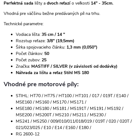
Perfektná sada
lišty a
dvoch reťazí
o veľkosti
14" - 35cm.
Vhodná pre väčšinu bežne predávaných píl na trhu.
Technické parametre:
Vodiaca lišta:
35 cm / 14 "
Rozstup reťaze:
3/8" (19,5mm)
Šírka spojovacieho článku:
1,3 mm (0,050")
Počet článkov:
50
Počet zubov:
25
Značka:
MASTIFF / SILVER (v závislosti od dodávky)
Náhrada za lištu a reťaz Stihl MS 180
Vhodné pre motorové píly:
STIHL: HT70 / HT75 / HT100 / HT101 / 017 / 019T / E140 /
MSE160 / MS160 / MS170 / MS171 /
MSE180 / MS180 / MS181 / MS191T / MS191 / MS192 /
MSE200 / MS200T / MS210 / MS211 / MS230 /
MS241 / MS250 / 009/010/011/018/019 / 019T / 020 / 020T /
021/023/025 / E10 / E14 / E160 / E180 /
RG 2600-12