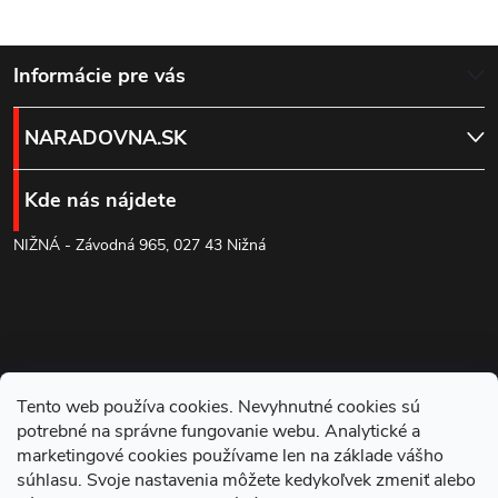
Z
Informácie pre vás
á
NARADOVNA.SK
p
Kde nás nájdete
ä
NIŽNÁ - Závodná 965, 027 43 Nižná
t
i
e
Tento web používa cookies. Nevyhnutné cookies sú
potrebné na správne fungovanie webu. Analytické a
marketingové cookies používame len na základe vášho
súhlasu. Svoje nastavenia môžete kedykoľvek zmeniť alebo