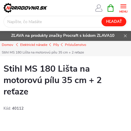
Prejsť
NÁKUPN
KOŠÍK
na
obsah
HĽADAŤ
ZĽAVA na produkty značky Procraft s kódom ZLAVA10
Domov
Elektrické náradie
Píly
Príslušenstvo
Stihl MS 180 Lišta na motorovú pílu 35 cm + 2 reťaze
Stihl MS 180 Lišta na
motorovú pílu 35 cm + 2
reťaze
Kód:
40112