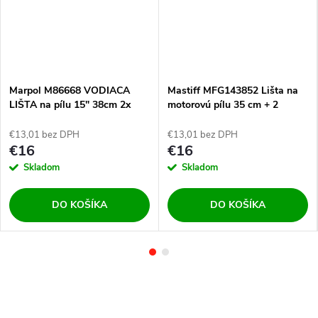
Marpol M86668 VODIACA
Mastiff MFG143852 Lišta na
LIŠTA na pílu 15" 38cm 2x
motorovú pílu 35 cm + 2
reťaz 64 1,5mm 0,325"
reťaze
€13,01 bez DPH
€13,01 bez DPH
€16
€16
Skladom
Skladom
DO KOŠÍKA
DO KOŠÍKA