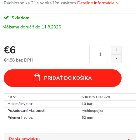
Rýchlospojka 2" s vonkajším závitom
Detailné informácie
Skladom
11.8.2026
€6
€4,88 bez DPH
Jednotková
cena:
PRIDAŤ DO KOŠÍKA
EAN
:
5901969113228
Maximálny tlak
:
10 bar
Požadované vlastnosti
:
rýchlospojka
Priemer hadice
:
52 mm
Popis produktu