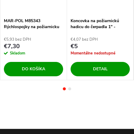
MAR-POL M85343
Koncovka na požiarnickú
Rýchlospojky na požiarnicku
hadicu do čerpadla 1" -
hadicu 2"
vnútorný závit
€5,93 bez DPH
€4,07 bez DPH
€7,30
€5
Skladom
Momentálne nedostupné
DO KOŠÍKA
DETAIL