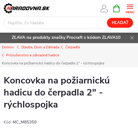
Prejsť
NÁKUPN
KOŠÍK
na
obsah
HĽADAŤ
ZĽAVA na produkty značky Procraft s kódom ZLAVA10
Domov
Stavba, Dom a Záhrada
Čerpadlá
Príslušenstvo a záhradné hadice
Koncovka na požiarnickú hadicu do čerpadla 2" - rýchlospojka
Koncovka na požiarnickú
hadicu do čerpadla 2" -
rýchlospojka
Kód:
MC_M85350