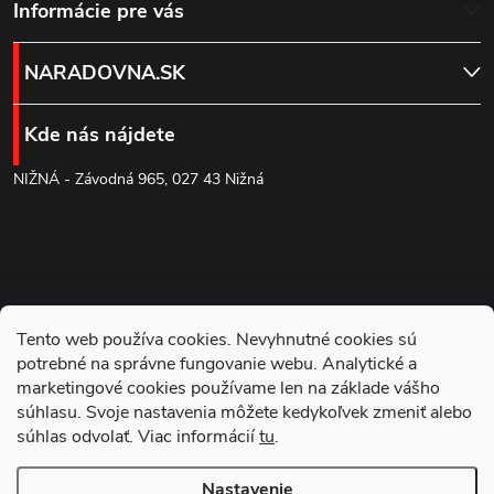
Z
Informácie pre vás
á
NARADOVNA.SK
p
Kde nás nájdete
ä
NIŽNÁ - Závodná 965, 027 43 Nižná
t
i
e
Tento web používa cookies. Nevyhnutné cookies sú
potrebné na správne fungovanie webu. Analytické a
marketingové cookies používame len na základe vášho
súhlasu. Svoje nastavenia môžete kedykoľvek zmeniť alebo
súhlas odvolať. Viac informácií
tu
.
Blog
Nastavenie