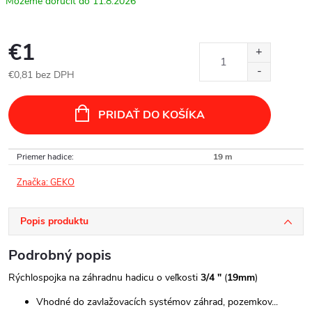
11.8.2026
€1
€0,81 bez DPH
Jednotková
cena:
PRIDAŤ DO KOŠÍKA
Priemer hadice
:
19 m
Značka:
GEKO
Popis produktu
Podrobný popis
Rýchlospojka na záhradnu hadicu o veľkosti
3/4 "
(
19mm
)
Vhodné do zavlažovacích systémov záhrad, pozemkov...