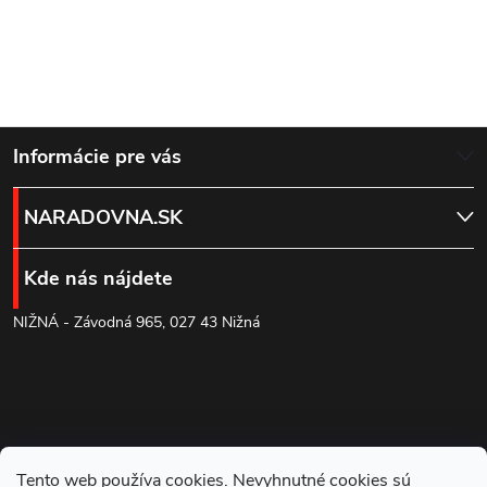
Z
Informácie pre vás
á
NARADOVNA.SK
p
Kde nás nájdete
ä
NIŽNÁ - Závodná 965, 027 43 Nižná
t
i
e
Tento web používa cookies. Nevyhnutné cookies sú