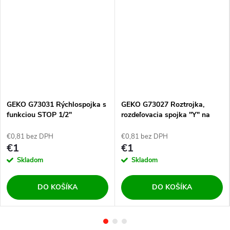
GEKO G73031 Rýchlospojka s
GEKO G73027 Roztrojka,
funkciou STOP 1/2"
rozdeľovacia spojka "Y" na
rýchlospojky 1/2" a 3/4"
€0,81 bez DPH
€0,81 bez DPH
€1
€1
Skladom
Skladom
DO KOŠÍKA
DO KOŠÍKA