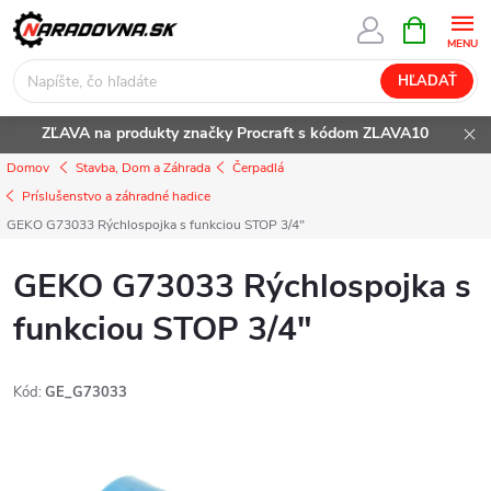
Prejsť
NÁKUPN
KOŠÍK
na
obsah
HĽADAŤ
ZĽAVA na produkty značky Procraft s kódom ZLAVA10
Domov
Stavba, Dom a Záhrada
Čerpadlá
Príslušenstvo a záhradné hadice
GEKO G73033 Rýchlospojka s funkciou STOP 3/4"
GEKO G73033 Rýchlospojka s
funkciou STOP 3/4"
Kód:
GE_G73033