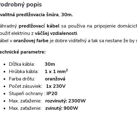
odrobný popis
valitná predlžovacia šnúra
,
30m.
áhradný
predlžovací kábel
sa používa na pripojenie domáci
oužiť elektrinu z
väčšej vzdialenosti
.
ábel v
oranžovej farbe
je dobre viditeľný a tak sa nestane že by 
echnické parametre:
Dĺžka kábla:
30m
2
Hrúbka kábla:
1 x 1 mm
Farba drôtu:
oranžová
Počet zásuviek:
1x 230V
Stupeň ochrany :
IP20
Max. zaťaženie:
rozvinutý: 2300W
Max. zaťaženie:
zvinutý: 900W