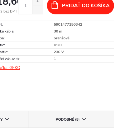
18,60
PRIDAŤ DO KOŠÍKA
12 bez DPH
otková
N
:
5901477156342
:
ka kábla
:
30 m
ba
:
oranžová
tie
:
IP20
ätie
:
230 V
et zásuviek
:
1
ačka:
GEKO
TY
PODOBNÉ (5)