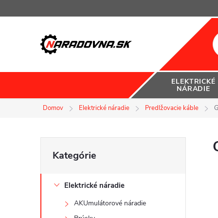
Prejsť
na
obsah
ELEKTRICKÉ
NÁRADIE
Domov
Elektrické náradie
Predlžovacie káble
G
B
Preskočiť
Kategórie
kategórie
o
Elektrické náradie
č
AKUmulátorové náradie