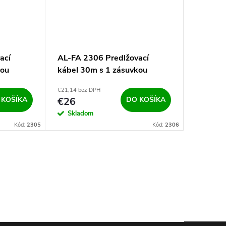
ací
AL-FA 2306 Predlžovací
AL-FA 2
kou
kábel 30m s 1 zásuvkou
50m s 1
€21,14 bez DPH
€30,08 be
 KOŠÍKA
€26
DO KOŠÍKA
€37
Skladom
Sklad
Kód:
2305
Kód:
2306