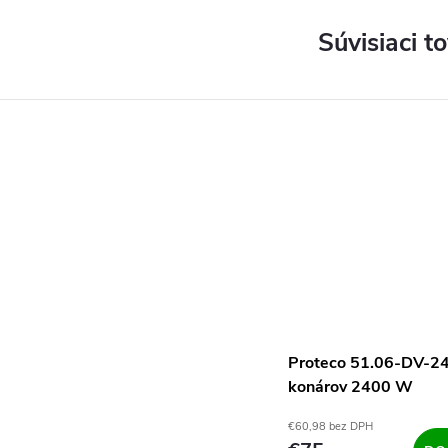
Súvisiaci t
Proteco 51.06-DV-24
konárov 2400 W
€60,98 bez DPH