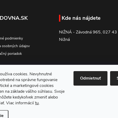
DOVNA.SK
Kde nás nájdete
NIŽNÁ - Závodná 965, 027 43
né podmienky
Nižná
 osobných údajov
čný poriadok
oužíva cookies. Nevyhnutné
Odmietnuť
potrebné na správne fungovanie
tické a marketingové cookies
en na základe vášho súhlasu. Svoje
môžete kedykoľvek zmeniť alebo
ať. Viac informácií
tu
.
ie