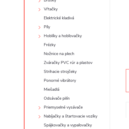
n
Brúsky
Vŕtačky
ý
Elektrické kladivá
p
Píly
Hoblíky a hobľovačky
a
Frézky
Nožnice na plech
n
Zváračky PVC rúr a plastov
e
Strihacie strojčeky
Ponorné vibrátory
l
Miešadlá
Odsávače pilín
Priemyselné vysávače
Nabíjačky a štartovacie vozíky
Spájkovačky a vypaľovačky