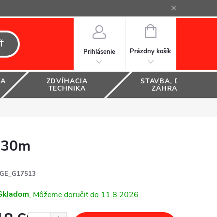
NÁKUPNÝ
KOŠÍK
Ť
Prázdny košík
Prihlásenie
KA
ZDVÍHACIA
STAVBA, DOM A
TECHNIKA
ZÁHRADA
 30m
GE_G17513
Skladom
11.8.2026