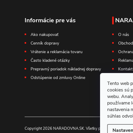
Z
á
Informácie pre vás
NARA
p
Ako nakupovať
O nás
Cenník dopravy
Obchod
ä
Vrátenie a reklamácia tovaru
Ochrana
t
Často kladené otázky
Reklama
Prepravný poriadok nákladnej dopravy
Kontakt
i
Odstúpenie od zmluvy Online
Tento web p
e
cookies sú 
webu. Analy
používame l
nastavenia 
súhlas odvol
Copyright 2026
NARADOVNA.SK
. Všetky práva vyhradené.
Nastaven