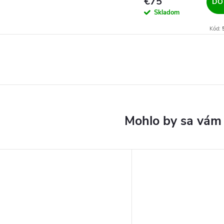
€75
DO
Skladom
Kód: