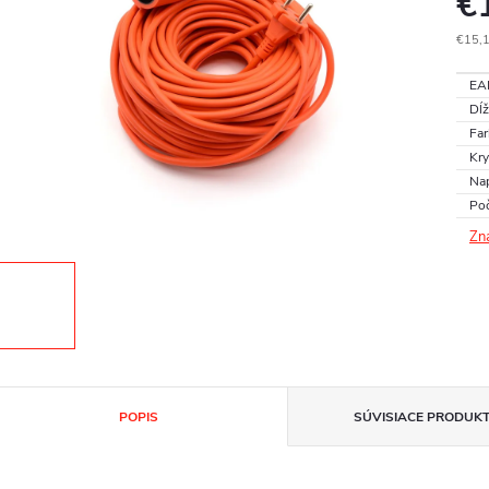
€
€15,
Jedn
EA
cena
Dĺž
Far
Kry
Nap
Poč
Zn
POPIS
SÚVISIACE PRODUK