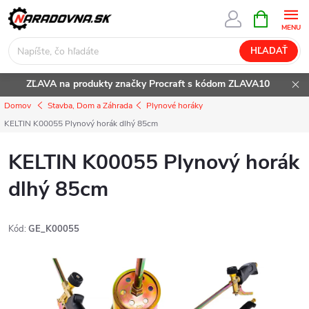
Prejsť
NÁKUPN
KOŠÍK
na
obsah
HĽADAŤ
ZĽAVA na produkty značky Procraft s kódom ZLAVA10
Domov
Stavba, Dom a Záhrada
Plynové horáky
KELTIN K00055 Plynový horák dlhý 85cm
KELTIN K00055 Plynový horák
dlhý 85cm
Kód:
GE_K00055