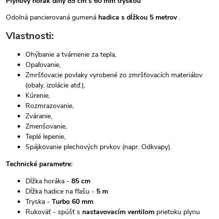
Plynový horák dlhý 85 cm s 60 mm tryskou
Odolná pancierovaná gumená
hadica s dĺžkou 5 metrov
.
Vlastnosti:
Ohýbanie a tvárnenie za tepla,
Opaľovanie,
Zmršťovacie povlaky vyrobené zo zmršťovacích materiálov
(obaly, izolácie atď.),
Kúrenie,
Rozmrazovanie,
Zváranie,
Zmenšovanie,
Teplé lepenie,
Spájkovanie plechových prvkov (napr. Odkvapy).
Technické parametre:
Dĺžka horáka -
85 cm
Dĺžka hadice na fľašu -
5 m
Tryska -
Turbo 60 mm
Rukoväť - spúšť s
nastavovacím ventilom
prietoku plynu