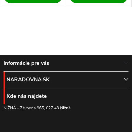
Z
Informácie pre vás
á
NARADOVNA.SK
p
Kde nás nájdete
ä
NIŽNÁ - Závodná 965, 027 43 Nižná
t