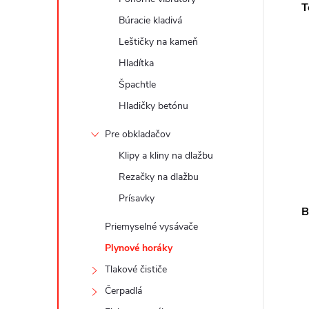
T
Búracie kladivá
Leštičky na kameň
Hladítka
Špachtle
Hladičky betónu
Pre obkladačov
Klipy a kliny na dlažbu
Rezačky na dlažbu
Prísavky
B
Priemyselné vysávače
Plynové horáky
Tlakové čističe
Čerpadlá