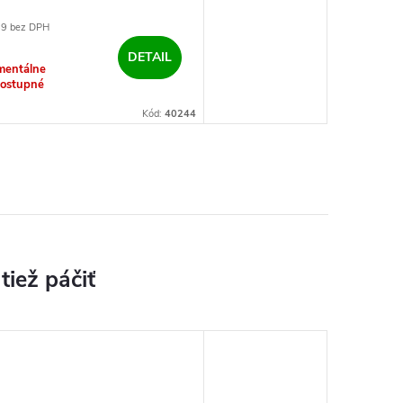
69 bez DPH
7
DETAIL
entálne
ostupné
Kód:
40244