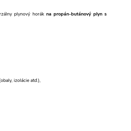
erzálny plynový horák
na propán-butánový plyn s
aly, izolácie atď.),