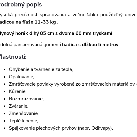
odrobný popis
ysoká precíznosť spracovania a veľmi ľahko použiteľný univ
adicou na fľaše 11-33 kg
.
lynový horák dlhý 85 cm s dvoma 60 mm tryskami
dolná pancierovaná gumená
hadica s dĺžkou 5 metrov
.
lastnosti:
Ohýbanie a tvárnenie za tepla,
Opaľovanie,
Zmršťovacie povlaky vyrobené zo zmršťovacích materiálov (ob
Kúrenie,
Rozmrazovanie,
Zváranie,
Zmenšovanie,
Teplé lepenie,
Spájkovanie plechových prvkov (napr. Odkvapy).