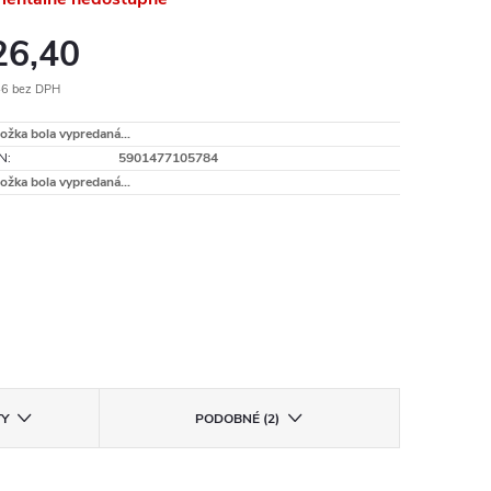
26,40
46 bez DPH
otková
ožka bola vypredaná…
:
N
:
5901477105784
ožka bola vypredaná…
TY
PODOBNÉ (2)