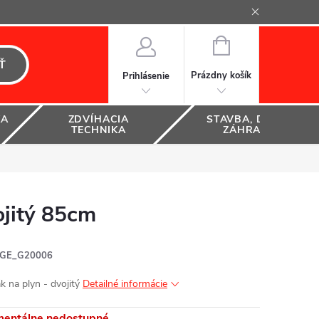
NÁKUPNÝ
KOŠÍK
Ť
Prázdny košík
Prihlásenie
KA
ZDVÍHACIA
STAVBA, DOM A
TECHNIKA
ZÁHRADA
jitý 85cm
GE_G20006
k na plyn - dvojitý
Detailné informácie
entálne nedostupné