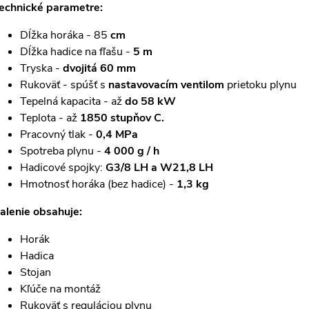
echnické parametre:
Dĺžka horáka - 85
cm
Dĺžka hadice na fľašu -
5 m
Tryska -
dvojitá 60 mm
Rukoväť - spúšť s
nastavovacím ventilom
prietoku plynu
Tepelná kapacita - až
do
58 kW
Teplota - až
1850 stupňov C.
Pracovný tlak -
0,4 MPa
Spotreba plynu -
4 000 g / h
Hadicové spojky:
G3/8 LH a W21,8 LH
Hmotnosť horáka (bez hadice) -
1,3 kg
alenie obsahuje:
Horák
Hadica
Stojan
Kľúče na montáž
Rukoväť s reguláciou plynu