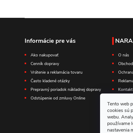
Z
á
Informácie pre vás
NARA
p
Ako nakupovať
O nás
Cenník dopravy
Obchod
ä
Vrátenie a reklamácia tovaru
Ochrana
t
Často kladené otázky
Reklama
Prepravný poriadok nákladnej dopravy
Kontakt
i
Odstúpenie od zmluvy Online
Tento web p
e
cookies sú 
webu. Analy
používame l
nastavenia 