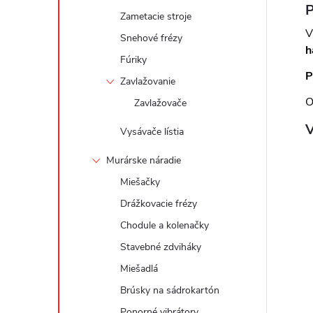
P
Zametacie stroje
V
Snehové frézy
h
Fúriky
P
Zavlažovanie
O
Zavlažovače
V
Vysávače lístia
Murárske náradie
Miešačky
Drážkovacie frézy
Chodule a kolenačky
Stavebné zdviháky
Miešadlá
Brúsky na sádrokartón
Ponorné vibrátory