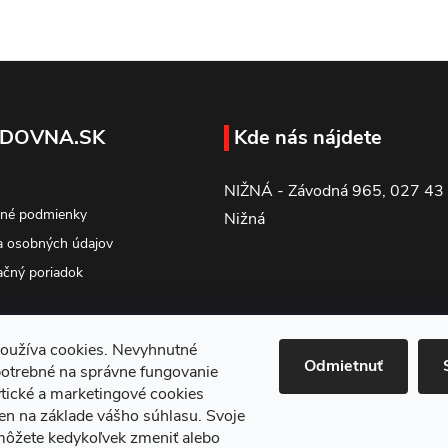
DOVNA.SK
Kde nás nájdete
NIŽNÁ - Závodná 965, 027 43
né podmienky
Nižná
 osobných údajov
čný poriadok
oužíva cookies. Nevyhnutné
Odmietnuť
potrebné na správne fungovanie
tické a marketingové cookies
en na základe vášho súhlasu. Svoje
môžete kedykoľvek zmeniť alebo