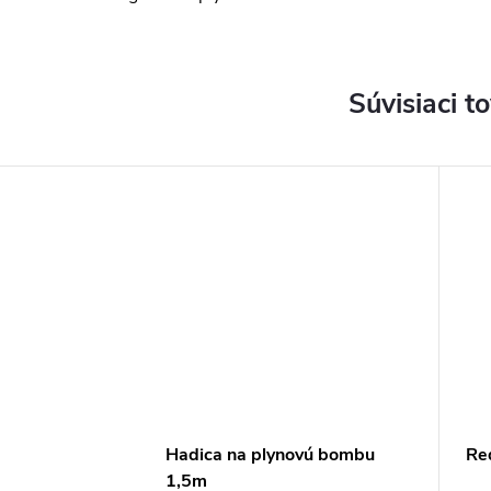
Súvisiaci t
Hadica na plynovú bombu
Re
1,5m