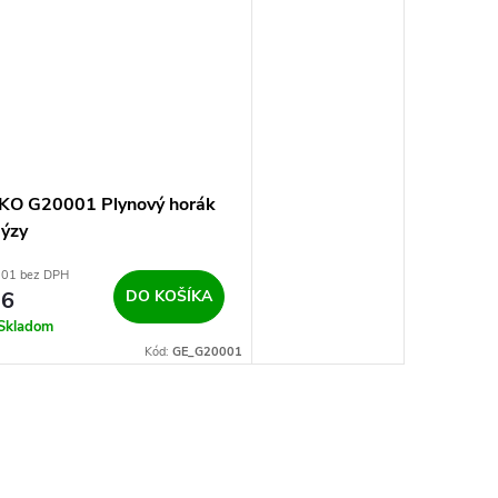
KO G20001 Plynový horák
dýzy
,01 bez DPH
16
DO KOŠÍKA
Skladom
Kód:
GE_G20001