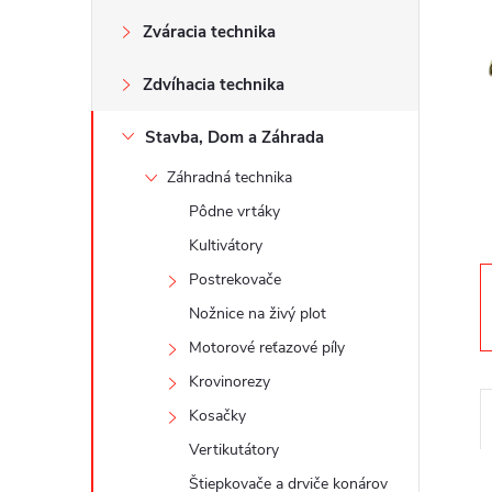
n
Zváracia technika
ý
Zdvíhacia technika
p
Stavba, Dom a Záhrada
a
Záhradná technika
n
Pôdne vrtáky
Kultivátory
e
Postrekovače
Nožnice na živý plot
l
Motorové reťazové píly
Krovinorezy
Kosačky
Vertikutátory
Štiepkovače a drviče konárov