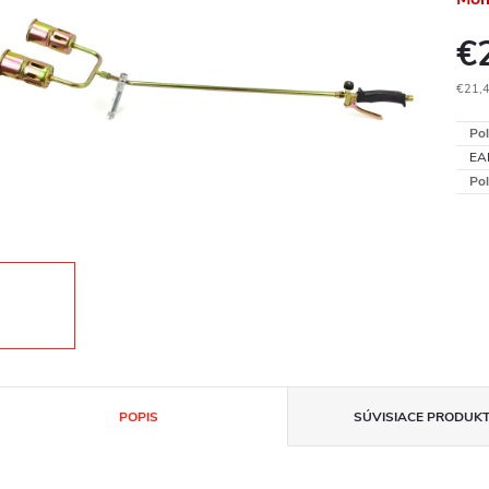
€
€21,
Jedn
Pol
cena
EA
Pol
POPIS
SÚVISIACE PRODUK