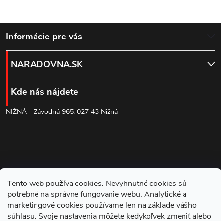
Z
Informácie pre vás
á
NARADOVNA.SK
p
Kde nás nájdete
ä
NIŽNÁ - Závodná 965, 027 43 Nižná
t
i
e
Tento web používa cookies. Nevyhnutné cookies sú
potrebné na správne fungovanie webu. Analytické a
marketingové cookies používame len na základe vášho
súhlasu. Svoje nastavenia môžete kedykoľvek zmeniť alebo