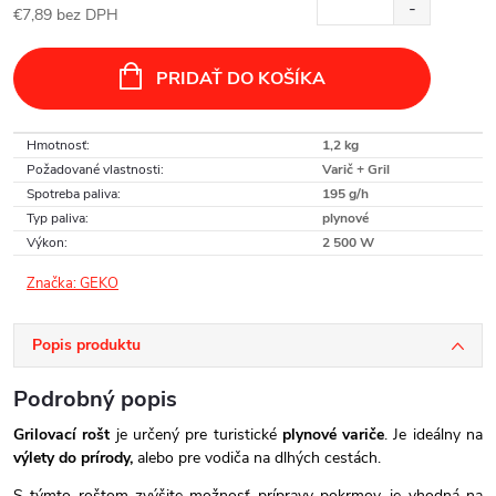
€7,89 bez DPH
Jednotková
cena:
PRIDAŤ DO KOŠÍKA
Hmotnosť
:
1,2 kg
Požadované vlastnosti
:
Varič + Gril
Spotreba paliva
:
195 g/h
Typ paliva
:
plynové
Výkon
:
2 500 W
Značka:
GEKO
Popis produktu
Podrobný popis
Grilovací rošt
je určený pre turistické
plynové variče
. Je ideálny na
výlety do prírody,
alebo pre vodiča na dlhých cestách.
S týmto roštom zvýšite možnosť prípravy pokrmov, je vhodná na