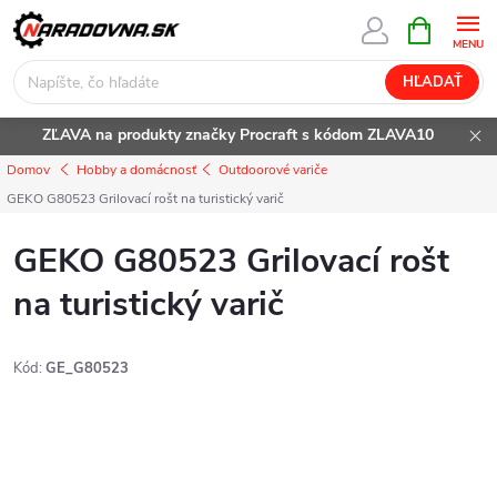
Prejsť
NÁKUPN
KOŠÍK
na
obsah
HĽADAŤ
ZĽAVA na produkty značky Procraft s kódom ZLAVA10
Domov
Hobby a domácnosť
Outdoorové variče
GEKO G80523 Grilovací rošt na turistický varič
GEKO G80523 Grilovací rošt
na turistický varič
Kód:
GE_G80523