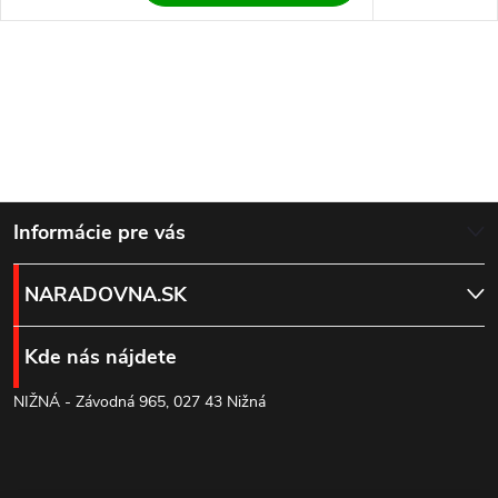
Z
Informácie pre vás
á
NARADOVNA.SK
p
Kde nás nájdete
ä
NIŽNÁ - Závodná 965, 027 43 Nižná
t