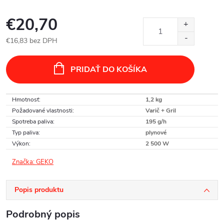
€20,70
€16,83 bez DPH
Jednotková
cena:
PRIDAŤ DO KOŠÍKA
Hmotnosť
:
1,2 kg
Požadované vlastnosti
:
Varič + Gril
Spotreba paliva
:
195 g/h
Typ paliva
:
plynové
Výkon
:
2 500 W
Značka:
GEKO
Popis produktu
Podrobný popis