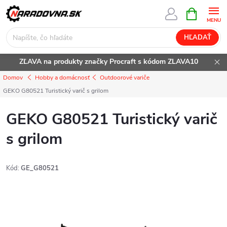
Prejsť
NÁKUPN
KOŠÍK
na
obsah
HĽADAŤ
ZĽAVA na produkty značky Procraft s kódom ZLAVA10
Domov
Hobby a domácnosť
Outdoorové variče
GEKO G80521 Turistický varič s grilom
GEKO G80521 Turistický varič
s grilom
Kód:
GE_G80521