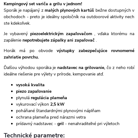
Kempingový set variča a grilu v jednom!
Sporák je napájaný z
malých plynových kartúš
bežne dostupných v
obchodoch - preto je ideálny spoločník na outdoorové aktivity nech
ste kdekoľvek.
Je vybavený
piezoelektrickým zapaľovačom
, vďaka ktorému na
zapálenie
nepotrebujete zápalky ani zapaľovač
.
Horák má po obvode
výstupky zabezpečujúce rovnomerné
zahriatie povrchu.
Ďalšou výhodou sporáka je
nadstavec na grilovanie,
čo z neho robí
ideálne riešenie pre výlety v prírode, kempovanie atď.
vysoká kvalita
piezo zapaľovanie
plynulá
regulácia plameňa
vykurovací výkon
2,5 kW
poháňané štandardnými plynovými náplňam
ochrana plameňa pred nárazmi vetra
prídavný nadstavec -
gril
- nenahraditeľné pri výletoch
Technické parametre: