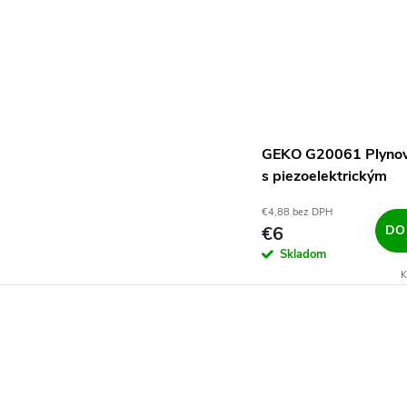
GEKO G20061 Plynov
s piezoelektrickým
zapaľovaním
€4,88 bez DPH
€6
DO
Skladom
K