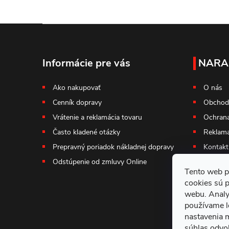
Z
á
Informácie pre vás
NARA
p
Ako nakupovať
O nás
Cenník dopravy
Obchod
ä
Vrátenie a reklamácia tovaru
Ochrana
t
Často kladené otázky
Reklama
Prepravný poriadok nákladnej dopravy
Kontakt
i
Odstúpenie od zmluvy Online
Tento web p
e
cookies sú 
webu. Analy
používame l
nastavenia 
súhlas odvol