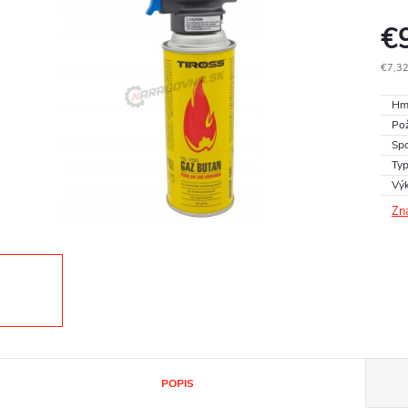
€
€7,32
Jedn
Hm
cena
Pož
Spo
Typ
Vý
Zn
POPIS