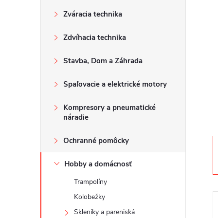
n
Zváracia technika
ý
Zdvíhacia technika
p
Stavba, Dom a Záhrada
a
Spaľovacie a elektrické motory
n
Kompresory a pneumatické
e
náradie
Ochranné pomôcky
l
Hobby a domácnosť
Trampolíny
Kolobežky
Skleníky a pareniská