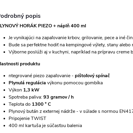
odrobný popis
LYNOVÝ HORÁK PIEZO + náplň 400 ml
Je vynikajúci na zapaľovanie krbov, grilovanie, pece a iné čin
Bude sa perfektne hodiť na kempingové výlety, stany alebo 
Výborne poslúži aj v kuchyni, napríklad na prípravu creme 
lastnosti produktu
ntegrované piezo zapaľovanie -
pištoľový spínač
Plynulá regulácia
výkonu pomocou gombíka
Výkon
1,3 kW
Spotreba paliva:
93 gramov / h
Teplota do
1300 ° C
Plynový bután z externej nádrže - v súlade s normou EN41
Pripojenie TWIST
400 ml kartuša je súčasťou balenia