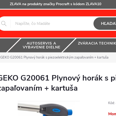
ZĽAVA na produkty značky Procraft s kódom ZLAVA10
HĽADA
AUTOSERVIS A
ZVÁRACIA TECHNI
VYBAVENIE DIELNE
GEKO G20061 Plynový horák s piezoelektrickým zapaľovaním + kartuša
GEKO G20061 Plynový horák s pi
zapaľovaním + kartuša
Kód:
Mom