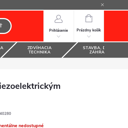
NÁKUPNÝ
KOŠÍK
Ť
Prázdny košík
Prihlásenie
KA
ZDVÍHACIA
STAVBA, DOM A
TECHNIKA
ZÁHRADA
ezoelektrickým
40280
entálne nedostupné