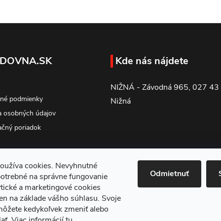
DOVNA.SK
Kde nás nájdete
NIŽNÁ - Závodná 965, 027 43
né podmienky
Nižná
 osobných údajov
čný poriadok
oužíva cookies. Nevyhnutné
Odmietnuť
potrebné na správne fungovanie
tické a marketingové cookies
en na základe vášho súhlasu. Svoje
môžete kedykoľvek zmeniť alebo
ať. Viac informácií
tu
.