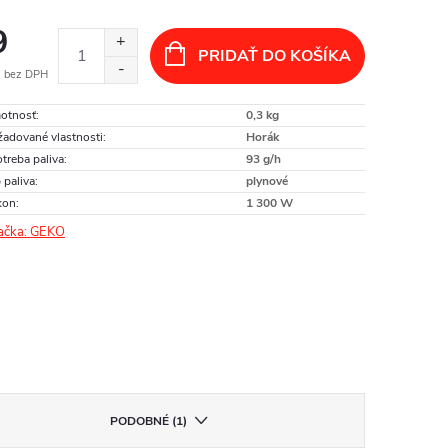
9
PRIDAŤ DO KOŠÍKA
 bez DPH
otková
otnosť
:
0,3 kg
:
adované vlastnosti
:
Horák
treba paliva
:
93 g/h
 paliva
:
plynové
kon
:
1 300 W
ačka:
GEKO
PODOBNÉ (1)