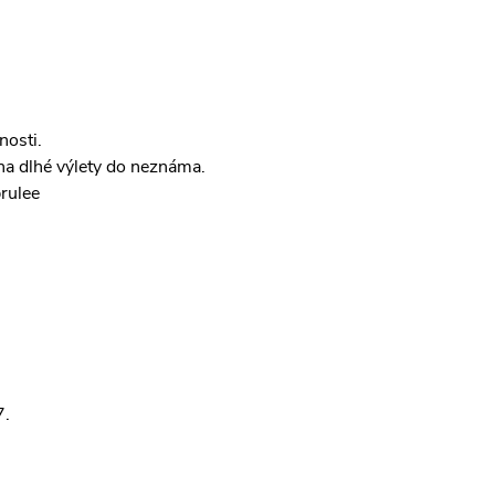
nosti.
na dlhé výlety do neznáma.
brulee
7.