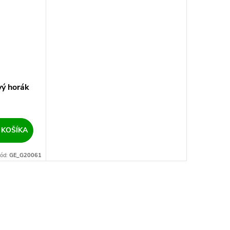
ý horák
 KOŠÍKA
ód:
GE_G20061