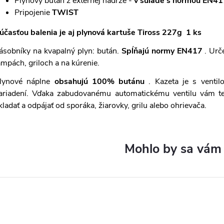
Plynový bután z externej nádrže -
v súlade s normou EN41
Pripojenie
TWIST
účasťou balenia je aj plynová kartuše Tiross 227g 1 ks
ásobníky na kvapalný plyn: bután.
Spĺňajú normy EN417
. Urč
ampách, griloch a na kúrenie.
lynové náplne
obsahujú 100% butánu
. Kazeta je s ventil
ariadení. Vďaka zabudovanému automatickému ventilu vám t
kladať a odpájať od sporáka, žiarovky, grilu alebo ohrievača.