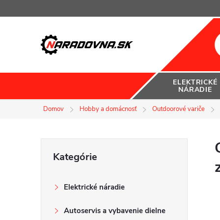
Prejsť
na
obsah
ELEKTRICKÉ
NÁRADIE
Domov
Hobby a domácnosť
Outdoorové variče
B
Preskočiť
Kategórie
kategórie
o
Elektrické náradie
č
Autoservis a vybavenie dielne