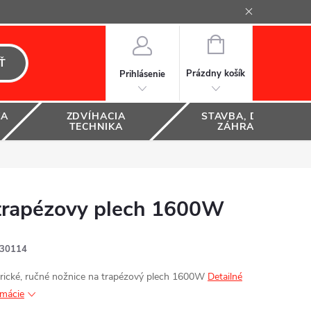
NÁKUPNÝ
KOŠÍK
Ť
Prázdny košík
Prihlásenie
KA
ZDVÍHACIA
STAVBA, DOM A
TECHNIKA
ZÁHRADA
rapézovy plech 1600W
30114
trické, ručné nožnice na trapézový plech 1600W
Detailné
rmácie