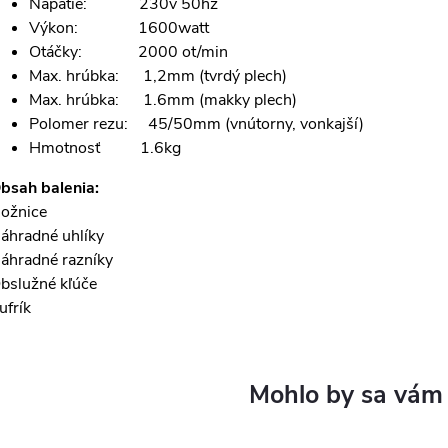
Napätie: 230v 50hz
Výkon: 1600watt
Otáčky: 2000 ot/min
Max. hrúbka: 1,2mm (tvrdý plech)
Max. hrúbka: 1.6mm (makky plech)
Polomer rezu: 45/50mm (vnútorny, vonkajší)
Hmotnosť 1.6kg
bsah balenia:
ožnice
áhradné uhlíky
áhradné razníky
bslužné kľúče
ufrík