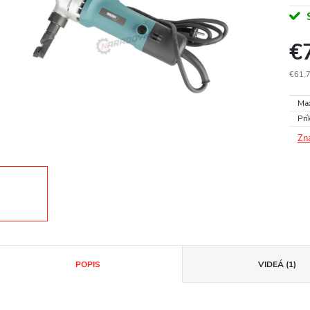
€
€61,
Jedn
Max
cena
Prí
Zn
POPIS
VIDEÁ (1)