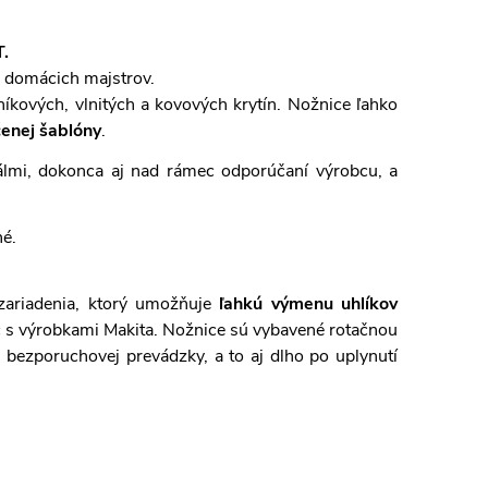
.
 domácich majstrov.
níkových, vlnitých a kovových krytín. Nožnice ľahko
čenej šablóny
.
álmi, dokonca aj nad rámec odporúčaní výrobcu, a
né.
ariadenia, ktorý umožňuje
ľahkú výmenu uhlíkov
íc s výrobkami Makita. Nožnice sú vybavené rotačnou
bezporuchovej prevádzky, a to aj dlho po uplynutí