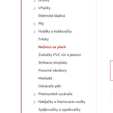
n
Brúsky
Vŕtačky
ý
Elektrické kladivá
p
Píly
Hoblíky a hobľovačky
a
Frézky
Nožnice na plech
n
Zváračky PVC rúr a plastov
e
Strihacie strojčeky
Ponorné vibrátory
l
Miešadlá
Odsávače pilín
Priemyselné vysávače
Nabíjačky a štartovacie vozíky
Spájkovačky a vypaľovačky