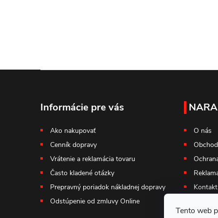
Z
á
Informácie pre vás
NARA
p
Ako nakupovať
O nás
Cenník dopravy
Obchod
ä
Vrátenie a reklamácia tovaru
Ochrana
t
Často kladené otázky
Reklama
Prepravný poriadok nákladnej dopravy
Kontakt
i
Odstúpenie od zmluvy Online
Tento web p