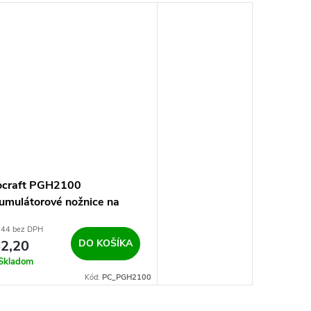
ocraft PGH2100
umulátorové nožnice na
vu/plotostrih
,44 bez DPH
2,20
DO KOŠÍKA
Skladom
Kód:
PC_PGH2100