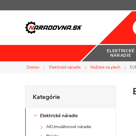
Prejsť
na
obsah
ELEKTRICKÉ
NÁRADIE
Domov
Elektrické náradie
Nožnice na plech
EU
B
Preskočiť
Kategórie
kategórie
o
Elektrické náradie
č
AKUmulátorové náradie