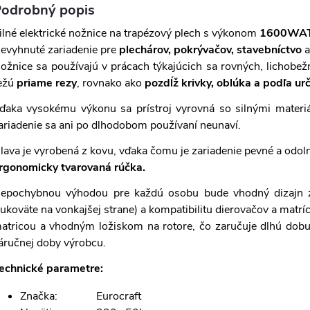
odrobný popis
ilné elektrické nožnice na trapézový plech s výkonom
1600WAT
evyhnuté zariadenie pre
plechárov, pokrývačov, stavebníctvo
a
ožnice sa používajú v prácach týkajúcich sa rovných, lichobež
ežú
priame rezy
, rovnako ako
pozdĺž krivky, oblúka a podľa ur
ďaka vysokému výkonu sa prístroj vyrovná so silnými materi
ariadenie sa ani po dlhodobom používaní neunaví.
lava je vyrobená z kovu, vďaka čomu je zariadenie pevné a odol
rgonomicky tvarovaná rúčka.
epochybnou výhodou pre každú osobu bude vhodný dizajn z
rukoväte na vonkajšej strane) a kompatibilitu dierovačov a matr
atricou a vhodným ložiskom na rotore, čo zaručuje dlhú dobu 
áručnej doby výrobcu.
echnické parametre:
Značka: Eurocraft