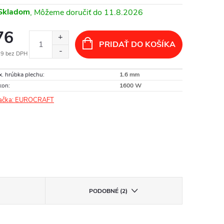
Skladom
11.8.2026
76
PRIDAŤ DO KOŠÍKA
79 bez DPH
otková
. hrúbka plechu
:
1.6 mm
:
kon
:
1600 W
ačka:
EUROCRAFT
PODOBNÉ (2)