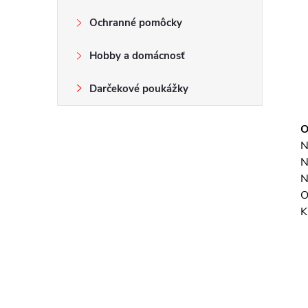
Ochranné pomôcky
Hobby a domácnosť
Darčekové poukážky
O
N
N
N
O
K