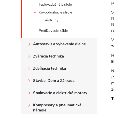
P
Teplovzdušné pištole
S
Kovoobrábacie stroje
N
Sústruhy
N
r
Predlžovacie káble
V
Autoservis a vybavenie dielne
z
H
Zváracia technika
E
Zdvíhacia technika
N
(
Stavba, Dom a Záhrada
m
z
Spaľovacie a elektrické motory
T
Kompresory a pneumatické
náradie