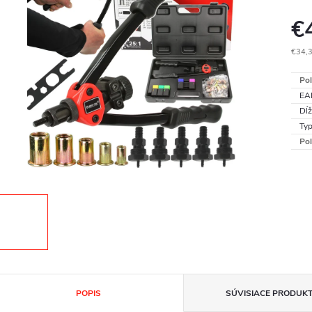
€
€34,
Jedn
Pol
cena
EA
Dĺž
Typ
Pol
POPIS
SÚVISIACE PRODUK