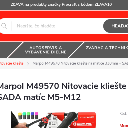
ZĽAVA na produkty značky Procraft s kódom ZLAVA10
HĽADA
AUTOSERVIS A
ZVÁRACIA TECHNI
VYBAVENIE DIELNE
tovacie kliešte
Marpol M49570 Nitovacie kliešte na matice 330mm + S
Marpol M49570 Nitovacie kliešt
SADA matíc M5-M12
Kód:
Mom