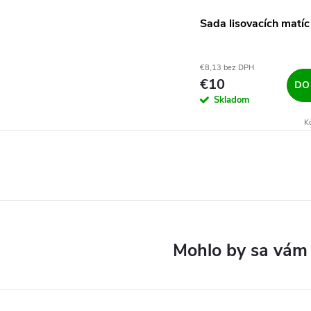
Sada lisovacích mat
€8,13 bez DPH
€10
DO
Skladom
K