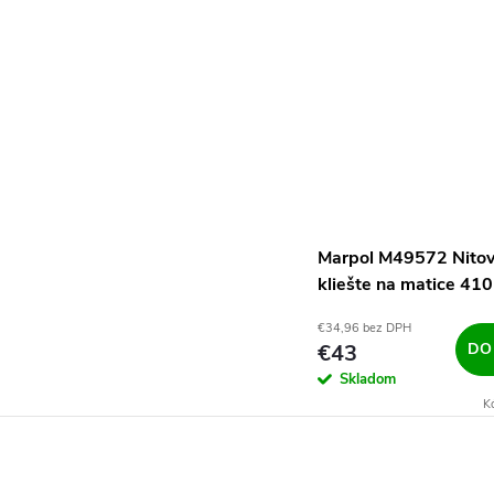
Marpol M49572 Nitov
kliešte na matice 4
-M12
€34,96 bez DPH
€43
DO
Skladom
K