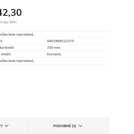
42,30
39 bez DPH
otková
ožka bola vypredaná…
:
N
:
5901969112375
ka klieští
:
330 mm
 klieští
:
lisovacie
ožka bola vypredaná…
TY
PODOBNÉ (1)