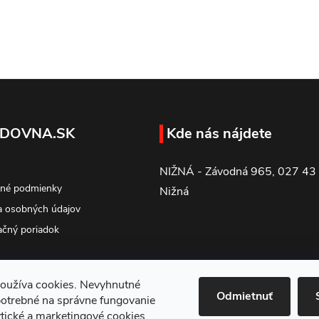
DOVNA.SK
Kde nás nájdete
NIŽNÁ - Závodná 965, 027 43
né podmienky
Nižná
 osobných údajov
čný poriadok
oužíva cookies. Nevyhnutné
Odmietnuť
potrebné na správne fungovanie
tické a marketingové cookies