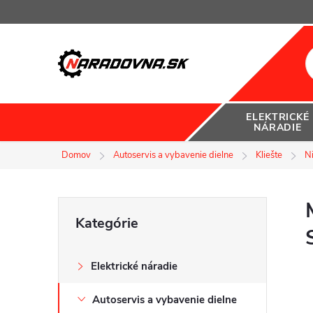
Prejsť
na
obsah
ELEKTRICKÉ
NÁRADIE
Domov
Autoservis a vybavenie dielne
Kliešte
Ni
B
Preskočiť
Kategórie
kategórie
o
Elektrické náradie
č
Autoservis a vybavenie dielne