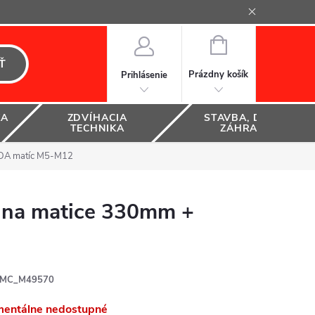
NÁKUPNÝ
KOŠÍK
Ť
Prázdny košík
Prihlásenie
KA
ZDVÍHACIA
STAVBA, DOM A
TECHNIKA
ZÁHRADA
ADA matíc M5-M12
e na matice 330mm +
MC_M49570
entálne nedostupné