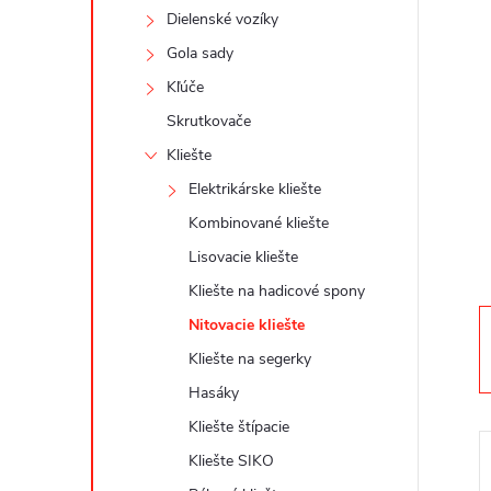
n
Dielenské vozíky
ý
Gola sady
Kľúče
p
Skrutkovače
a
Kliešte
Elektrikárske kliešte
n
Kombinované kliešte
Lisovacie kliešte
e
Kliešte na hadicové spony
l
Nitovacie kliešte
Kliešte na segerky
Hasáky
Kliešte štípacie
Kliešte SIKO