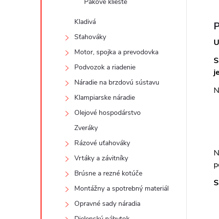
Pákové kliešte
Kladivá
P
Sťahováky
U
Motor, spojka a prevodovka
S
Podvozok a riadenie
j
Náradie na brzdovú sústavu
N
Klampiarske náradie
Olejové hospodárstvo
Zveráky
Rázové uťahováky
N
Vrtáky a závitníky
p
Brúsne a rezné kotúče
S
Montážny a spotrebný materiál
Opravné sady náradia
Dielenský nábytok