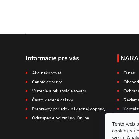
Z
á
Informácie pre vás
NARA
p
Ako nakupovať
O nás
Cenník dopravy
Obchod
ä
Vrátenie a reklamácia tovaru
Ochrana
t
Často kladené otázky
Reklama
Prepravný poriadok nákladnej dopravy
Kontakt
i
Odstúpenie od zmluvy Online
Tento web p
e
cookies sú 
webu. Analy