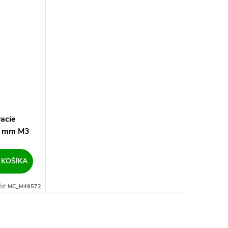
acie
10 mm M3
 KOŠÍKA
ód:
MC_M49572