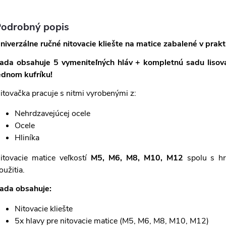
odrobný popis
niverzálne ručné nitovacie kliešte na matice zabalené v prak
ada obsahuje 5 vymeniteľných hláv + kompletnú sadu lisovac
ednom kufríku!
itovačka pracuje s nitmi vyrobenými z:
Nehrdzavejúcej ocele
Ocele
Hliníka
itovacie matice veľkostí
M5, M6, M8, M10, M12
spolu s hr
oužitia.
ada obsahuje:
Nitovacie kliešte
5x hlavy pre nitovacie matice (M5, M6, M8, M10, M12)