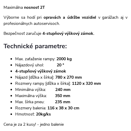
Maximálna
nosnosť 2T
Výborne sa hodí pri
opravách a údržbe vozidiel
v garážach aj v
profesionálnych autoservisoch.
Bezpečnosť zaručuje
4-stupňový výškový zámok.
Technické parametre:
Max. zaťaženie rampy:
2000 kg
Nájazdový uhol:
20 °
4-stupňový výškový zámok
Nájazd [dĺžka x šírka]:
780 x 270 mm
Rozmery rampy [dĺžka x šírka]:
1120 x 320 mm
Minimálna výška:
240 mm
Maximálna výška:
350 mm
Max. šírka pneu:
235 mm
Rozmery balenia:
116 x 38 x 30 cm
Hmotnosť:
20kg/ks
Cena je za 2 kusy! - jedno balenie