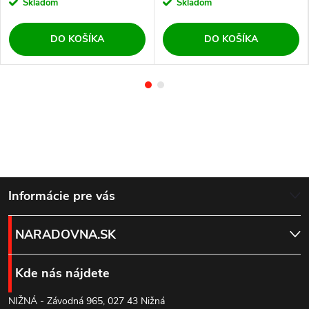
Skladom
Skladom
DO KOŠÍKA
DO KOŠÍKA
Z
Informácie pre vás
á
NARADOVNA.SK
p
Kde nás nájdete
ä
NIŽNÁ - Závodná 965, 027 43 Nižná