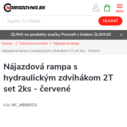
Prejsť
NÁKUPN
KOŠÍK
na
obsah
HĽADAŤ
ZĽAVA na produkty značky Procraft s kódom ZLAVA10
Domov
Zdvíhacia technika
Nájazdové rampy
Nájazdová rampa s hydraulickým zdvihákom 2T set 2ks - červené
Nájazdová rampa s
hydraulickým zdvihákom 2T
set 2ks - červené
Kód:
MC_M80097/2