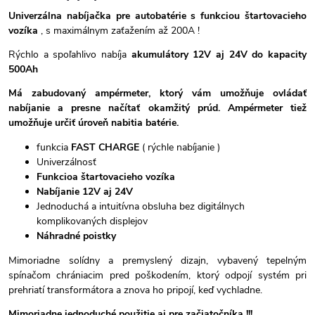
Univerzálna nabíjačka pre autobatérie s funkciou štartovacieho
vozíka
, s maximálnym zaťažením až 200A !
Rýchlo a spoľahlivo nabíja
akumulátory 12V aj 24V do kapacity
500Ah
Má zabudovaný ampérmeter, ktorý vám umožňuje ovládať
nabíjanie a presne načítať okamžitý prúd. Ampérmeter tiež
umožňuje určiť úroveň nabitia batérie.
funkcia
FAST CHARGE
( rýchle nabíjanie )
Univerzálnosť
Funkcioa štartovacieho vozíka
Nabíjanie 12V aj 24V
Jednoduchá a intuitívna obsluha bez digitálnych
komplikovaných displejov
Náhradné poistky
Mimoriadne solídny a premyslený dizajn, vybavený tepelným
spínačom chrániacim pred poškodením, ktorý odpojí systém pri
prehriatí transformátora a znova ho pripojí, keď vychladne.
Mimoriadne jednoduché použitie aj pre začiatočníka !!!