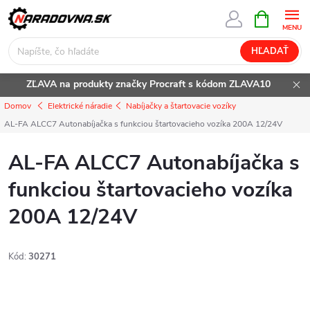
Prejsť
NÁKUPN
KOŠÍK
na
obsah
HĽADAŤ
ZĽAVA na produkty značky Procraft s kódom ZLAVA10
Domov
Elektrické náradie
Nabíjačky a štartovacie vozíky
AL-FA ALCC7 Autonabíjačka s funkciou štartovacieho vozíka 200A 12/24V
AL-FA ALCC7 Autonabíjačka s
funkciou štartovacieho vozíka
200A 12/24V
Kód:
30271