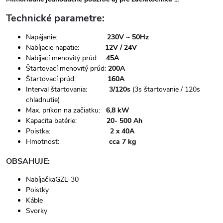
Technické parametre:
Napájanie:
230V ~ 50Hz
Nabíjacie napätie:
12V / 24V
Nabíjací menovitý prúd:
45A
Štartovací menovitý prúd:
200A
Štartovací prúd:
160A
Interval štartovania:
3/120s
(3s štartovanie / 120s
chladnutie)
Max. príkon na začiatku:
6,8 kW
Kapacita batérie:
20- 500 Ah
Poistka:
2 x 40A
Hmotnosť:
cca 7 kg
OBSAHUJE:
NabíjačkaGZL-30
Poistky
Káble
Svorky