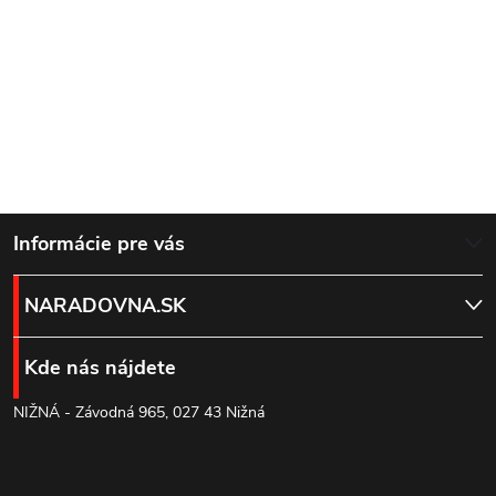
Z
Informácie pre vás
á
NARADOVNA.SK
p
Kde nás nájdete
ä
NIŽNÁ - Závodná 965, 027 43 Nižná
t