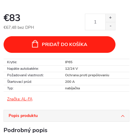
€83
€67,48 bez DPH
Jednotková
cena:
PRIDAŤ DO KOŠÍKA
Krytie
:
IP65
Napätie autobatérie
:
12/24 V
Požadované vlastnosti
:
Ochrana proti prepólovaniu
Štartovací prúd
:
200 A
Typ
:
nabíjačka
Značka:
AL-FA
Popis produktu
Podrobný popis