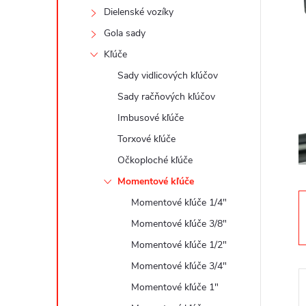
n
Dielenské vozíky
ý
Gola sady
Kľúče
p
Sady vidlicových kľúčov
a
Sady račňových kľúčov
Imbusové kľúče
n
Torxové kľúče
Očkoploché kľúče
e
Momentové kľúče
l
Momentové kľúče 1/4"
Momentové kľúče 3/8"
Momentové kľúče 1/2"
Momentové kľúče 3/4"
Momentové kľúče 1"