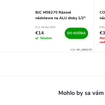
BJC M58270 Rázové
CO
nádstavce na ALU disky 1/2"
ná
Pr
€11,38 bez DPH
€30
€14
€
DO KOŠÍKA
Skladom
Mom
ned
Kód:
MC_M58270