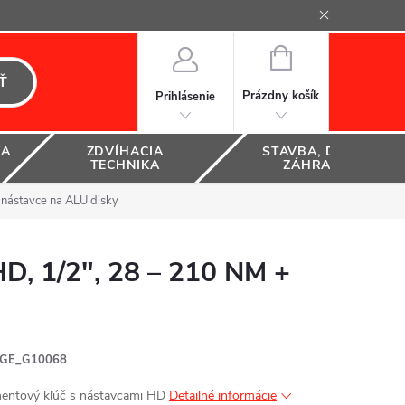
NÁKUPNÝ
KOŠÍK
Ť
Prázdny košík
Prihlásenie
KA
ZDVÍHACIA
STAVBA, DOM A
TECHNIKA
ZÁHRADA
nástavce na ALU disky
, 1/2", 28 – 210 NM +
GE_G10068
ntový kľúč s nástavcami HD
Detailné informácie