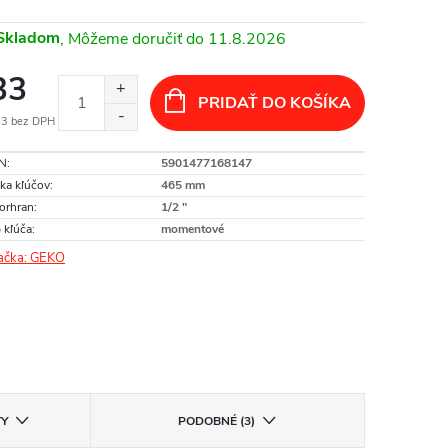
Skladom
11.8.2026
33
PRIDAŤ DO KOŠÍKA
83 bez DPH
otková
N
:
5901477168147
:
ka kľúčov
:
465 mm
orhran
:
1/2 "
 kľúča
:
momentové
ačka:
GEKO
TY
PODOBNÉ (3)