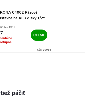
RONA C4002 Rázové
dstavce na ALU disky 1/2"
edĺžené
,08 bez DPH
37
DETAIL
entálne
ostupné
Kód:
10088