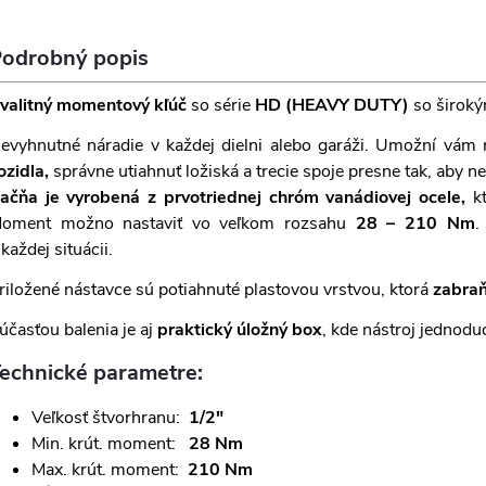
odrobný popis
valitný momentový kľúč
so série
HD
(HEAVY DUTY)
so široký
evyhnutné náradie v každej dielni alebo garáži. Umožní vám
ozidla,
správne utiahnuť ložiská a trecie spoje presne tak, aby n
ačňa je vyrobená z prvotriednej chróm vanádiovej ocele,
kt
oment možno nastaviť vo veľkom rozsahu
28 – 210 Nm
.
 každej situácii.
riložené nástavce sú potiahnuté plastovou vrstvou, ktorá
zabraň
účasťou balenia je aj
praktický úložný box
, kde nástroj jednod
echnické parametre:
Veľkosť štvorhranu:
1/2"
Min. krút. moment:
28 Nm
Max. krút. moment:
210 Nm