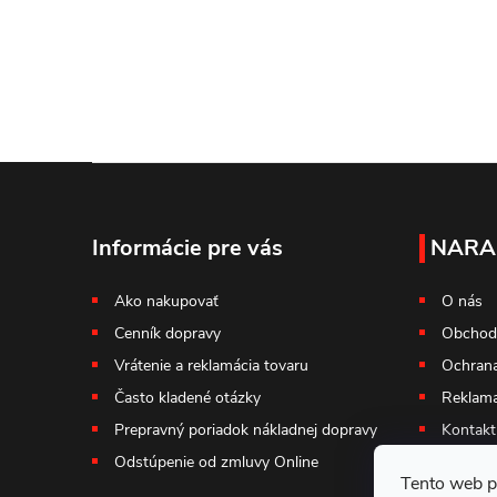
Z
á
Informácie pre vás
NARA
p
Ako nakupovať
O nás
Cenník dopravy
Obchod
ä
Vrátenie a reklamácia tovaru
Ochrana
t
Často kladené otázky
Reklama
Prepravný poriadok nákladnej dopravy
Kontakt
i
Odstúpenie od zmluvy Online
Tento web p