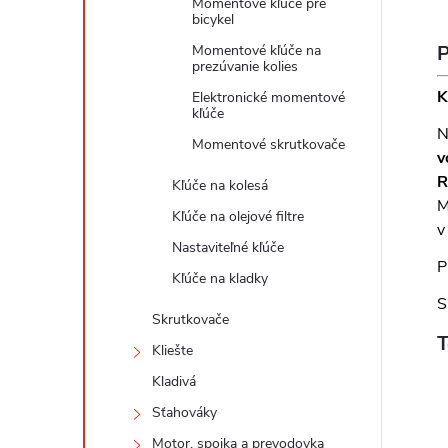
Momentové kľúče pre
bicykel
P
Momentové kľúče na
prezúvanie kolies
K
Elektronické momentové
kľúče
N
Momentové skrutkovače
v
R
Kľúče na kolesá
M
Kľúče na olejové filtre
v
Nastaviteľné kľúče
P
Kľúče na kladky
S
Skrutkovače
T
Kliešte
Kladivá
Sťahováky
Motor, spojka a prevodovka