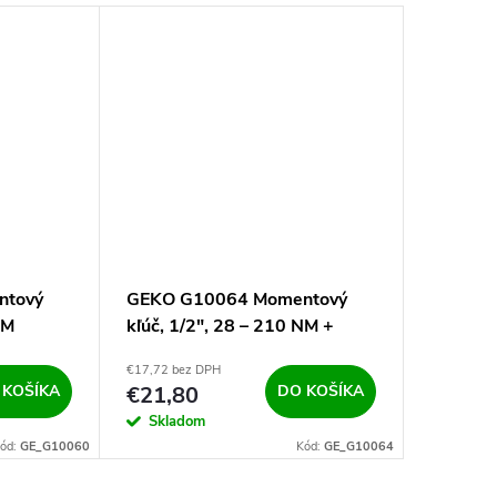
ntový
GEKO G10064 Momentový
NM
kľúč, 1/2", 28 – 210 NM +
nástavce
€17,72 bez DPH
 KOŠÍKA
€21,80
DO KOŠÍKA
Skladom
ód:
GE_G10060
Kód:
GE_G10064