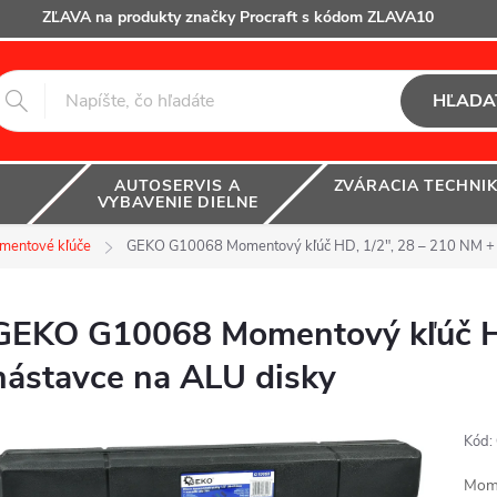
ZĽAVA na produkty značky Procraft s kódom ZLAVA10
HĽADA
AUTOSERVIS A
ZVÁRACIA TECHNI
VYBAVENIE DIELNE
mentové kľúče
GEKO G10068 Momentový kľúč HD, 1/2", 28 – 210 NM + 
GEKO G10068 Momentový kľúč HD
nástavce na ALU disky
Kód:
Mome