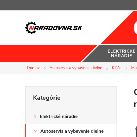
Prejsť
na
obsah
ELEKTRICKÉ
NÁRADIE
Domov
Autoservis a vybavenie dielne
Kľúče
Mo
B
Preskočiť
Kategórie
kategórie
o
Elektrické náradie
č
Autoservis a vybavenie dielne