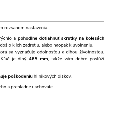
m rozsahom nastavenia.
 rýchlo a
pohodlne dotiahnuť skrutky na kolesách
edošlo k ich zadretiu, alebo naopak k uvoľneniu.
orá sa vyznačuje odolnosťou a dlhou životnosťou.
 Kľúč je dlhý
465 mm
, takže vám dobre poslúži
uje poškodeniu
hlinikových diskov.
ucho a prehľadne uschováte.