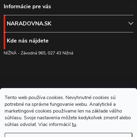
Z
Informácie pre vás
á
NARADOVNA.SK
p
Kde nás nájdete
ä
NIŽNÁ - Závodná 965, 027 43 Nižná
t
i
e
Tento web používa cookies. Nevyhnutné cookies sú
potrebné na správne fungovanie webu. Analytické a
marketingové cookies používame len na základe vášho
súhlasu. Svoje nastavenia môžete kedykoľvek zmeniť alebo
súhlas odvolať. Viac informácií
tu
.
Blog