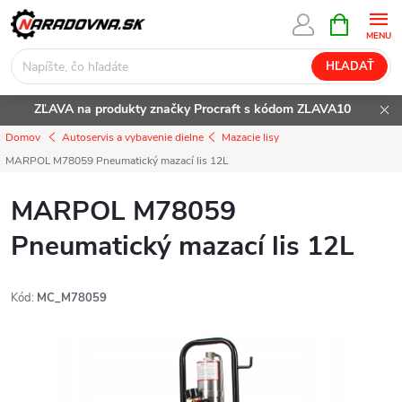
Prejsť
NÁKUPN
KOŠÍK
na
obsah
HĽADAŤ
ZĽAVA na produkty značky Procraft s kódom ZLAVA10
Domov
Autoservis a vybavenie dielne
Mazacie lisy
MARPOL M78059 Pneumatický mazací lis 12L
MARPOL M78059
Pneumatický mazací lis 12L
Kód:
MC_M78059