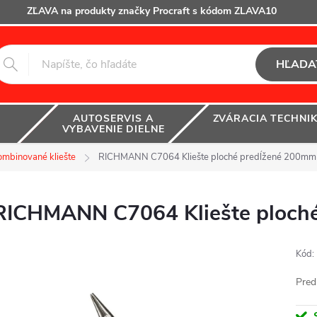
ZĽAVA na produkty značky Procraft s kódom ZLAVA10
HĽADA
AUTOSERVIS A
ZVÁRACIA TECHNI
VYBAVENIE DIELNE
ombinované kliešte
RICHMANN C7064 Kliešte ploché predĺžené 200mm
RICHMANN C7064 Kliešte ploch
Kód:
Pred