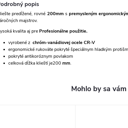
odrobný popis
liešte predĺžené, rovné
200mm
s
premysleným ergonomický
áročných majstrov.
ysoká kvalita aj pre
Profesionálne použitie.
vyrobené z
chróm-vanádiovej ocele CR-V
ergonomické rukoväte pokryté špeciálnym hladkým proti
pokryté antikoróznym povlakom
celková dĺžka klieští je200
mm
.