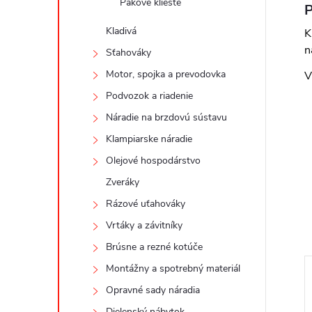
Pákové kliešte
P
Kladivá
K
n
Sťahováky
Motor, spojka a prevodovka
V
Podvozok a riadenie
Náradie na brzdovú sústavu
Klampiarske náradie
Olejové hospodárstvo
Zveráky
Rázové uťahováky
Vrtáky a závitníky
Brúsne a rezné kotúče
Montážny a spotrebný materiál
Opravné sady náradia
Dielenský nábytok