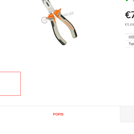
€
€5,69
Jedn
Dĺž
cena
Typ
POPIS