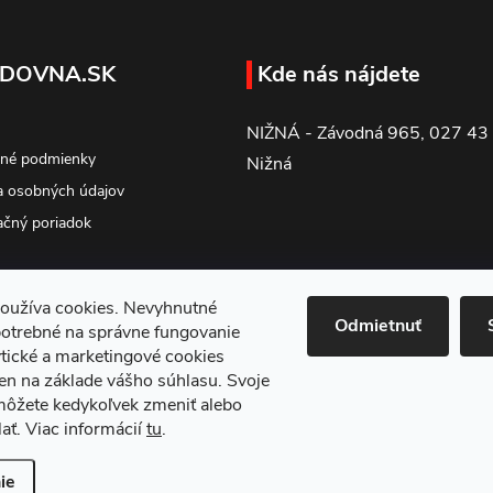
DOVNA.SK
Kde nás nájdete
NIŽNÁ - Závodná 965, 027 43
né podmienky
Nižná
 osobných údajov
čný poriadok
oužíva cookies. Nevyhnutné
Odmietnuť
potrebné na správne fungovanie
tické a marketingové cookies
en na základe vášho súhlasu. Svoje
môžete kedykoľvek zmeniť alebo
ať. Viac informácií
tu
.
ie