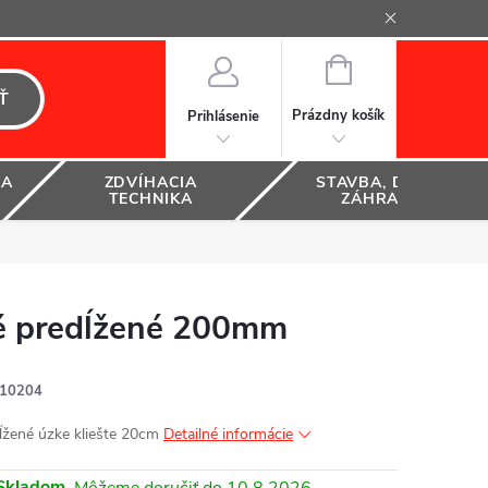
NÁKUPNÝ
KOŠÍK
Ť
Prázdny košík
Prihlásenie
KA
ZDVÍHACIA
STAVBA, DOM A
TECHNIKA
ZÁHRADA
é predĺžené 200mm
10204
ĺžené úzke kliešte 20cm
Detailné informácie
Skladom
10.8.2026