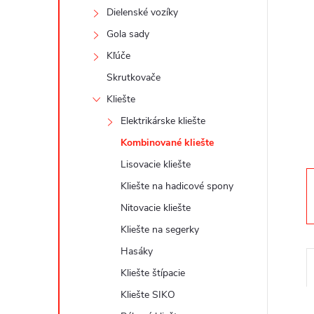
n
Dielenské vozíky
ý
Gola sady
Kľúče
p
Skrutkovače
a
Kliešte
Elektrikárske kliešte
n
Kombinované kliešte
Lisovacie kliešte
e
Kliešte na hadicové spony
l
Nitovacie kliešte
Kliešte na segerky
Hasáky
Kliešte štípacie
Kliešte SIKO