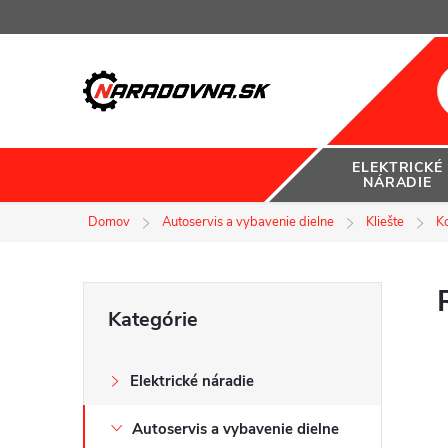
Prejsť
na
obsah
ELEKTRICKÉ
NÁRADIE
Domov
Autoservis a vybavenie dielne
Kliešte
K
B
Preskočiť
Kategórie
kategórie
o
Elektrické náradie
č
Autoservis a vybavenie dielne