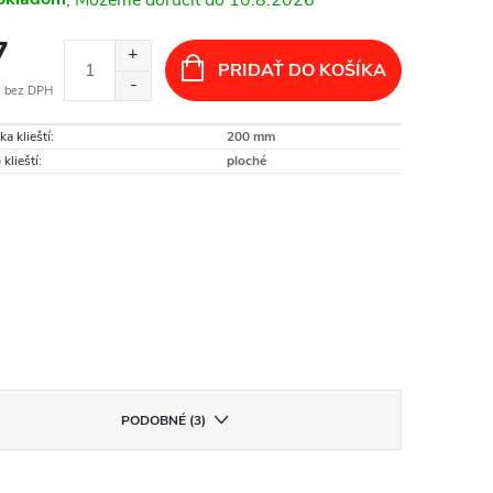
7
PRIDAŤ DO KOŠÍKA
 bez DPH
otková
ka klieští
:
200 mm
:
 klieští
:
ploché
PODOBNÉ (3)