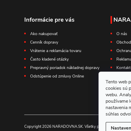
Z
á
Informácie pre vás
NARA
p
Ako nakupovať
O nás
Cenník dopravy
Obchod
ä
Vrátenie a reklamácia tovaru
Ochrana
t
Často kladené otázky
Reklama
Prepravný poriadok nákladnej dopravy
Kontakt
i
Odstúpenie od zmluvy Online
Tento web p
e
cookies sú 
webu. Analy
používame l
nastavenia 
súhlas odvol
Copyright 2026
NARADOVNA.SK
. Všetky práva vyhradené.
Nastaven