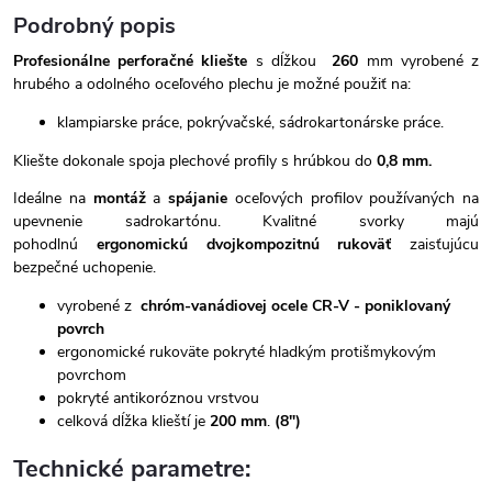
Podrobný popis
Profesionálne perforačné kliešte
s dĺžkou
260
mm vyrobené z
hrubého a odolného oceľového plechu je možné použiť na:
klampiarske práce,
pokrývačské, sádrokartonárske práce.
Kliešte dokonale spoja plechové profily s hrúbkou do
0,8 mm.
Ideálne na
montáž
a
spájanie
oceľových profilov používaných na
upevnenie sadrokartónu. Kvalitné svorky majú
pohodlnú
ergonomickú dvojkompozitnú rukoväť
zaisťujúcu
bezpečné uchopenie.
vyrobené z
chróm-vanádiovej ocele CR-V - poniklovaný
povrch
ergonomické rukoväte pokryté hladkým protišmykovým
povrchom
pokryté antikoróznou vrstvou
celková dĺžka klieští je
200 mm
.
(8")
Technické parametre: