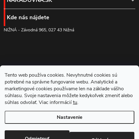
p
Kde nás nájdete
ä
NIŽNÁ - Závodná 965, 027 43 Nižná
t
i
e
Tento web používa cookies. Nevyhnutné cookies sú
potrebné na správne fungovanie webu. Analytické a
marketingové cookies používame len na základe vášho
súhlasu. Svoje nastavenia môžete kedykoľvek zmeniť alebo
súhlas odvolať. Viac informácií
tu
.
Blog
Nastavenie
Copyright 2026
NARADOVNA.SK
. Všetky práva vyhradené.
Odmietnuť