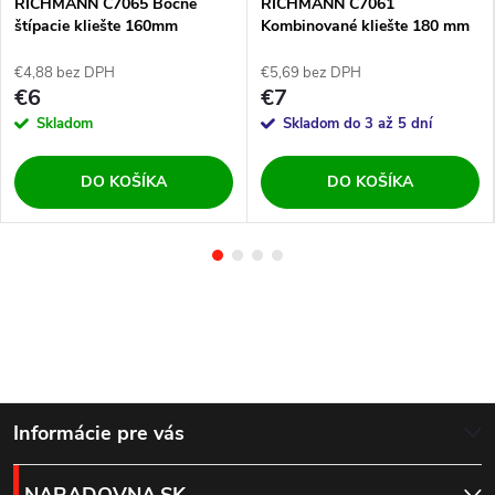
RICHMANN C7065 Bočné
RICHMANN C7061
štípacie kliešte 160mm
Kombinované kliešte 180 mm
€4,88 bez DPH
€5,69 bez DPH
€6
€7
Skladom
Skladom do 3 až 5 dní
DO KOŠÍKA
DO KOŠÍKA
Z
Informácie pre vás
á
NARADOVNA.SK