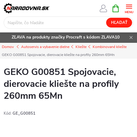
Prejsť
NÁKUPN
KOŠÍK
na
obsah
HĽADAŤ
ZĽAVA na produkty značky Procraft s kódom ZLAVA10
Domov
Autoservis a vybavenie dielne
Kliešte
Kombinované kliešte
GEKO G00851 Spojovacie, dierovacie kliešte na profily 260mm 65Mn
GEKO G00851 Spojovacie,
dierovacie kliešte na profily
260mm 65Mn
Kód:
GE_G00851