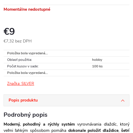
Momentálne nedostupné
€9
€7,32 bez DPH
Jednotková
Položka bola vypredaná…
cena:
Oblasť použitia
:
hobby
Počet kusov v sade
:
100 ks
Položka bola vypredaná…
Značka:
SILVER
Popis produktu
Podrobný popis
Moderný, pohodlný a rýchly systém
vyrovnávania dlaždíc, ktorý
veľmi ľahkým spôsobom pomáha
dokonale položiť dlaždice
,
šetrí