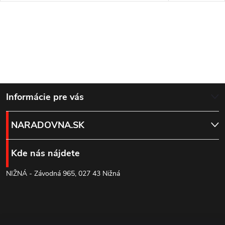
Z
Informácie pre vás
á
NARADOVNA.SK
p
Kde nás nájdete
ä
NIŽNÁ - Závodná 965, 027 43 Nižná
t
i