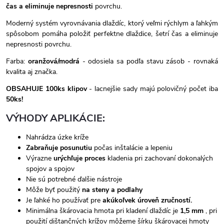
čas a eliminuje nepresnosti
povrchu.
Moderný systém vyrovnávania dlaždíc, ktorý veľmi rýchlym a ľahkým
spôsobom pomáha položiť perfektne dlaždice, šetrí čas a eliminuje
nepresnosti povrchu.
Farba:
oranžová/modrá
- odosiela sa podľa stavu zásob - rovnaká
kvalita aj značka.
OBSAHUJE 100ks klipov
- lacnejšie sady majú polovičný počet iba
50ks!
VÝHODY APLIKÁCIE:
Nahrádza úzke kríže
Zabraňuje posunutiu
počas inštalácie a lepeniu
Výrazne
urýchľuje proces
kladenia pri zachovaní dokonalých
spojov a spojov
Nie sú potrebné ďalšie nástroje
Môže byť použitý
na steny a podlahy
Je ľahké ho používať pre
akúkoľvek úroveň zručností.
Minimálna škárovacia hmota pri kladení dlaždíc je
1,5 mm
, pri
použití dištančných krížov môžeme šírku škárovacej hmoty