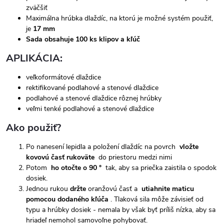
zväčšiť
Maximálna hrúbka dlaždíc, na ktorú je možné systém použiť,
je
17 mm
Sada obsahuje 100 ks klipov a kľúč
APLIKÁCIA:
veľkoformátové dlaždice
rektifikované podlahové a stenové dlaždice
podlahové a stenové dlaždice rôznej hrúbky
veľmi tenké podlahové a stenové dlaždice
Ako použiť?
Po nanesení lepidla a položení dlaždíc na povrch
vložte
kovovú časť rukoväte
do priestoru medzi nimi
Potom
ho otočte o 90 °
tak, aby sa priečka zaistila o spodok
dosiek.
Jednou rukou
držte
oranžovú časť a
utiahnite maticu
pomocou dodaného kľúča
. Tlaková sila môže závisieť od
typu a hrúbky dosiek - nemala by však byť príliš nízka, aby sa
hriadeľ nemohol samovoľne pohybovať.