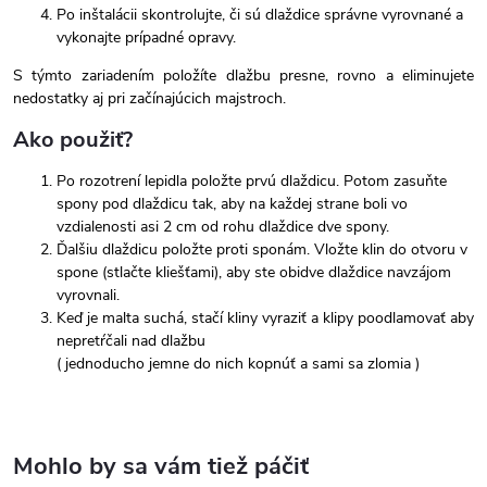
Po inštalácii skontrolujte, či sú dlaždice správne vyrovnané a
vykonajte prípadné opravy.
S týmto zariadením položíte dlažbu presne, rovno a eliminujete
nedostatky aj pri začínajúcich majstroch.
Ako použiť?
Po rozotrení lepidla položte prvú dlaždicu. Potom zasuňte
spony pod dlaždicu tak, aby na každej strane boli vo
vzdialenosti asi 2 cm od rohu dlaždice dve spony.
Ďalšiu dlaždicu položte proti sponám. Vložte klin do otvoru v
spone (stlačte kliešťami), aby ste obidve dlaždice navzájom
vyrovnali.
Keď je malta suchá, stačí kliny vyraziť a klipy poodlamovať aby
nepretŕčali nad dlažbu
( jednoducho jemne do nich kopnúť a sami sa zlomia )