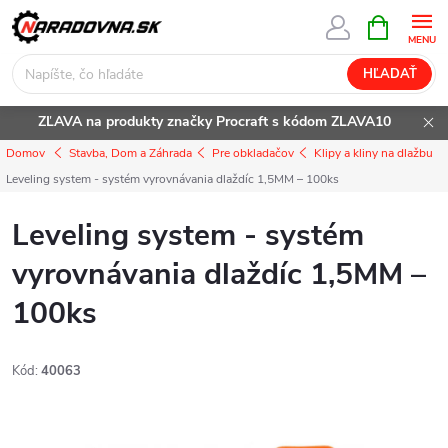
Prejsť
NÁKUPN
KOŠÍK
na
obsah
HĽADAŤ
ZĽAVA na produkty značky Procraft s kódom ZLAVA10
Domov
Stavba, Dom a Záhrada
Pre obkladačov
Klipy a kliny na dlažbu
Leveling system - systém vyrovnávania dlaždíc 1,5MM – 100ks
Leveling system - systém
vyrovnávania dlaždíc 1,5MM –
100ks
Kód:
40063