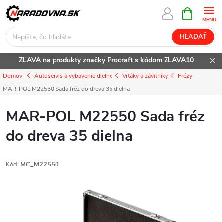
Prejsť
NÁKUPN
KOŠÍK
na
obsah
HĽADAŤ
ZĽAVA na produkty značky Procraft s kódom ZLAVA10
Domov
Autoservis a vybavenie dielne
Vrtáky a závitníky
Frézy
MAR-POL M22550 Sada fréz do dreva 35 dielna
MAR-POL M22550 Sada fréz
do dreva 35 dielna
Kód:
MC_M22550