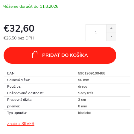
11.8.2026
€32,60
€26,50 bez DPH
Jednotková
cena:
PRIDAŤ DO KOŠÍKA
EAN
:
5901969100488
Celková dĺžka
:
50 mm
Použitie
:
drevo
Požadované vlastnosti
:
Sady fréz
Pracovná dĺžka
:
3 cm
priemer
:
8 mm
Typ upnutia
:
klasické
Značka:
SILVER