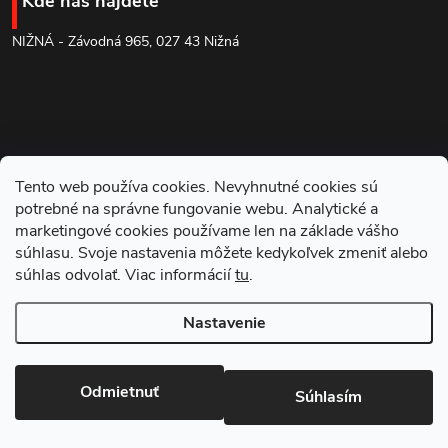
Kde nás nájdete
ä
NIŽNÁ - Závodná 965, 027 43 Nižná
t
i
e
Tento web používa cookies. Nevyhnutné cookies sú
potrebné na správne fungovanie webu. Analytické a
marketingové cookies používame len na základe vášho
súhlasu. Svoje nastavenia môžete kedykoľvek zmeniť alebo
súhlas odvolať. Viac informácií
tu
.
Blog
Nastavenie
Copyright 2026
NARADOVNA.SK
. Všetky práva vyhradené.
Odmietnuť
Súhlasím
Vytvoril Shoptet