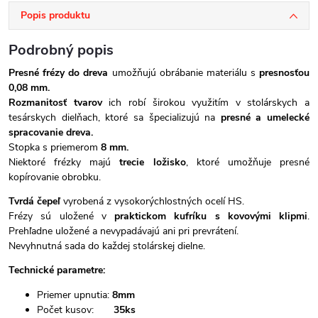
Popis produktu
Podrobný popis
Presné frézy do dreva
umožňujú obrábanie materiálu s
presnosťou
0,08 mm.
Rozmanitosť tvarov
ich robí širokou využitím v stolárskych a
tesárskych dielňach, ktoré sa špecializujú na
presné a umelecké
spracovanie dreva.
Stopka s priemerom
8 mm.
Niektoré frézky majú
trecie ložisko
, ktoré umožňuje presné
kopírovanie obrobku.
Tvrdá čepeľ
vyrobená z vysokorýchlostných ocelí HS.
Frézy sú uložené v
praktickom kufríku s kovovými klipmi
.
Prehľadne uložené a nevypadávajú ani pri prevrátení.
Nevyhnutná sada do každej stolárskej dielne.
Technické parametre:
Priemer upnutia:
8mm
Počet kusov:
35ks