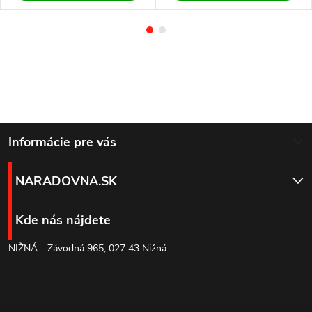
Z
Informácie pre vás
á
NARADOVNA.SK
p
Kde nás nájdete
ä
NIŽNÁ - Závodná 965, 027 43 Nižná
t