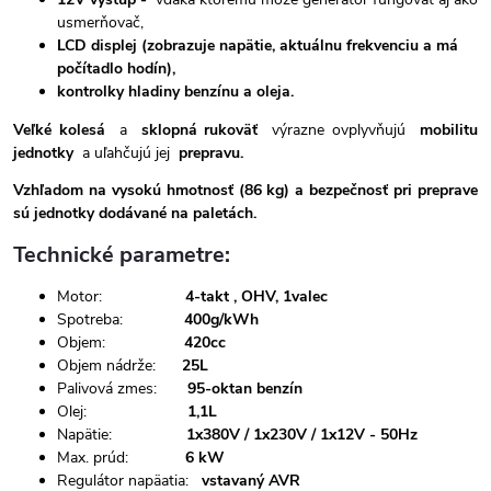
usmerňovač,
LCD displej (zobrazuje napätie, aktuálnu frekvenciu a má
počítadlo hodín),
kontrolky hladiny benzínu a oleja.
Veľké kolesá
a
sklopná rukoväť
výrazne ovplyvňujú
mobilitu
jednotky
a uľahčujú jej
prepravu.
Vzhľadom na vysokú hmotnosť (86 kg) a bezpečnosť pri preprave
sú jednotky dodávané na paletách.
Technické parametre:
Motor:
4-takt , OHV, 1valec
Spotreba:
400g/kWh
Objem:
420cc
Objem nádrže:
25L
Palivová zmes:
95-oktan benzín
Olej:
1,1L
Napätie:
1x380V / 1x230V / 1x12V - 50Hz
Max. prúd:
6 kW
Regulátor napäatia:
vstavaný AVR