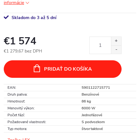
informácie
Skladom do 3 až 5 dní
€1 574
€1 279,67 bez DPH
Jednotková
cena:
PRIDAŤ DO KOŠÍKA
EAN
:
5901122715771
Druh paliva
:
Benzínové
Hmotnosť
:
86 kg
Menovitý výkon
:
6000 W
Počet fází
:
Jednofázové
Požadované vlastnosti
:
S podvozkom
Typ motora
:
štvortaktové