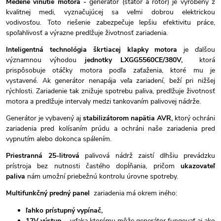
Medené vinutie motora -
generátor (stator a rotor) je vyrobený z
kvalitnej medi, vyznačujúcej sa veľmi dobrou elektrickou
vodivosťou. Toto riešenie zabezpečuje lepšiu efektivitu práce,
spoľahlivosť a výrazne predlžuje životnosť zariadenia.
Inteligentná technológia škrtiacej klapky motora
je ďalšou
významnou výhodou
jednotky LXGG5560CE/380V,
ktorá
prispôsobuje otáčky motora podľa zaťaženia, ktoré mu je
vystavené. Ak generátor nenapája veľa zariadení, beží pri nižšej
rýchlosti. Zariadenie tak znižuje spotrebu paliva, predlžuje životnosť
motora a predlžuje intervaly medzi tankovaním palivovej nádrže.
Generátor je vybavený aj
stabilizátorom napätia AVR,
ktorý ochráni
zariadenia pred kolísaním prúdu a ochráni naše zariadenia pred
vypnutím alebo dokonca spálením.
Priestranná 25-litrová
palivová nádrž zaistí dlhšiu prevádzku
prístroja bez nutnosti častého dopĺňania, pričom
ukazovateľ
paliva
nám umožní priebežnú kontrolu úrovne spotreby.
Multifunkčný predný panel
zariadenia má okrem iného:
ľahko prístupný vypínač,
12V výstup -
vďaka ktorému môže generátor fungovať aj ako