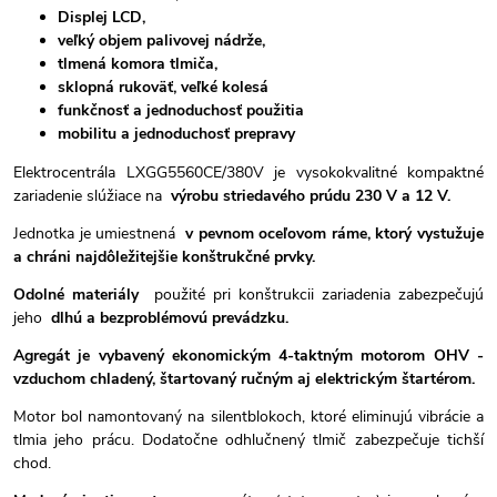
Displej LCD,
veľký objem palivovej nádrže,
tlmená komora tlmiča,
sklopná rukoväť, veľké kolesá
funkčnosť a jednoduchosť použitia
mobilitu a jednoduchosť prepravy
Elektrocentrála LXGG5560CE/380V je vysokokvalitné kompaktné
zariadenie slúžiace na
výrobu striedavého prúdu 230 V a 12 V.
Jednotka je umiestnená
v pevnom oceľovom ráme, ktorý vystužuje
a chráni najdôležitejšie konštrukčné prvky.
Odolné materiály
použité pri konštrukcii zariadenia zabezpečujú
jeho
dlhú a bezproblémovú prevádzku.
Agregát je vybavený ekonomickým 4-taktným motorom OHV -
vzduchom chladený, štartovaný ručným aj elektrickým štartérom.
Motor bol namontovaný na silentblokoch, ktoré eliminujú vibrácie a
tlmia jeho prácu. Dodatočne odhlučnený tlmič zabezpečuje tichší
chod.