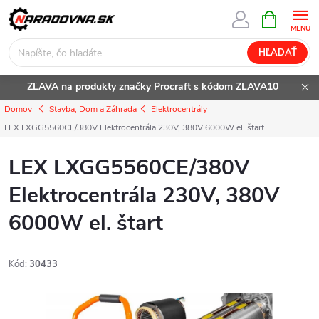
Prejsť
NÁKUPN
KOŠÍK
na
obsah
HĽADAŤ
ZĽAVA na produkty značky Procraft s kódom ZLAVA10
Domov
Stavba, Dom a Záhrada
Elektrocentrály
LEX LXGG5560CE/380V Elektrocentrála 230V, 380V 6000W el. štart
LEX LXGG5560CE/380V
Elektrocentrála 230V, 380V
6000W el. štart
Kód:
30433