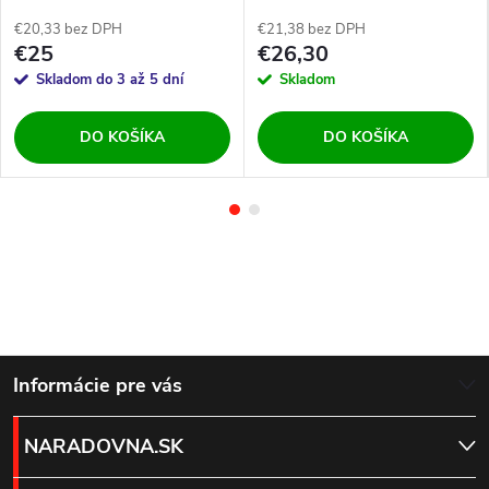
€20,33 bez DPH
€21,38 bez DPH
€25
€26,30
Skladom do 3 až 5 dní
Skladom
DO KOŠÍKA
DO KOŠÍKA
Z
Informácie pre vás
á
NARADOVNA.SK