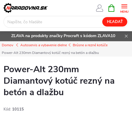
Prejsť
NÁKUPN
KOŠÍK
na
obsah
HĽADAŤ
ZĽAVA na produkty značky Procraft s kódom ZLAVA10
Domov
Autoservis a vybavenie dielne
Brúsne a rezné kotúče
Power-Alt 230mm Diamantový kotúč rezný na betón a dlažbu
Power-Alt 230mm
Diamantový kotúč rezný na
betón a dlažbu
Kód:
10115