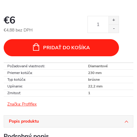
€6
€4,88 bez DPH
Jednotková
cena:
PRIDAŤ DO KOŠÍKA
Požadované vlastnosti
:
Diamantové
Priemer kotúča
:
230 mm
Typ kotúča
:
brúsne
Upínanie
:
22,2 mm
Zrnitosť
:
1
Značka:
Profiflex
Popis produktu
Podrobný popis