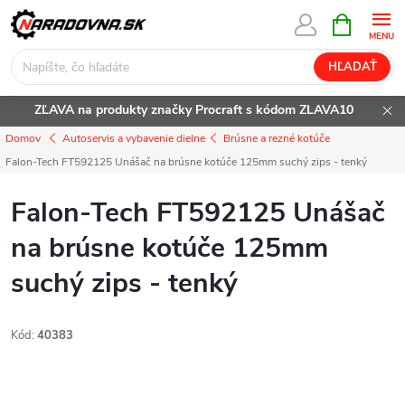
Prejsť
NÁKUPN
KOŠÍK
na
obsah
HĽADAŤ
ZĽAVA na produkty značky Procraft s kódom ZLAVA10
Domov
Autoservis a vybavenie dielne
Brúsne a rezné kotúče
Falon-Tech FT592125 Unášač na brúsne kotúče 125mm suchý zips - tenký
Falon-Tech FT592125 Unášač
na brúsne kotúče 125mm
suchý zips - tenký
Kód:
40383