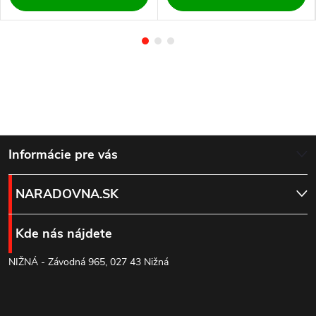
Z
Informácie pre vás
á
NARADOVNA.SK
p
Kde nás nájdete
ä
NIŽNÁ - Závodná 965, 027 43 Nižná
t