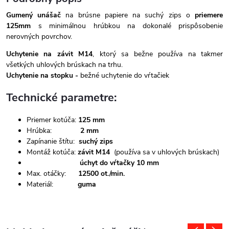
Gumený unášač
na brúsne papiere na suchý zips o
priemere
125mm
s minimálnou hrúbkou na dokonalé prispôsobenie
nerovných povrchov.
Uchytenie na závit M14
, ktorý sa bežne používa na takmer
všetkých uhlových brúskach na trhu.
Uchytenie na stopku -
bežné uchytenie do vŕtačiek
Technické parametre:
Priemer kotúča:
125 mm
Hrúbka:
2 mm
Zapínanie štítu:
suchý zips
Montáž kotúča:
závit M14
(používa sa v uhlových brúskach)
úchyt do vŕtačky 10 mm
Max. otáčky:
12500 ot./min.
Materiál:
guma