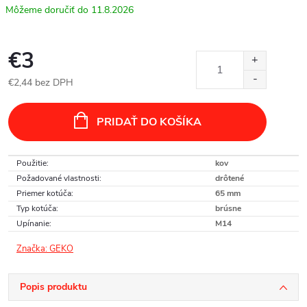
11.8.2026
€3
€2,44 bez DPH
Jednotková
cena:
PRIDAŤ DO KOŠÍKA
Použitie
:
kov
Požadované vlastnosti
:
drôtené
Priemer kotúča
:
65 mm
Typ kotúča
:
brúsne
Upínanie
:
M14
Značka:
GEKO
Popis produktu