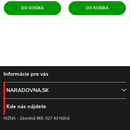
DO KOŠÍKA
DO KOŠÍKA
Z
Informácie pre vás
á
NARADOVNA.SK
p
Kde nás nájdete
ä
NIŽNÁ - Závodná 965, 027 43 Nižná