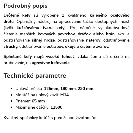
Podrobný popis
Drôtené kefy
sú vyrobené z kvalitného
kaleného oceľového
drôtu
. Optimálny nástroj na opracovanie ťažko dostupných miest
(kvôli
kužeľovému tvaru kefy
). Pre náročné vysokoobvodové
čistenie menších
kovových povrchov, drážok alebo hrán
, ako je
odstraňovanie
silnej hrdze
, odstraňovanie
náterov
, odstraňovanie
strusky,
odstraňovanie
ostrapov, okuje a čistenie zvarov.
Splietané kefy majú vysokú tuhosť
, vďaka čomu sú určené na
hrubovanie, na
agresívne kefovanie.
Technické parametre
Uhlová brúska:
125mm,
180 mm, 230 mm
Montáž na uhlový závit:
M14
Priemer:
65 mm
Maximálne otáčky:
12500
Kvalitný, spoľahlivý kotúč s predĺženou životnosťou.