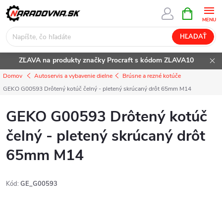
Prejsť
NÁKUPN
KOŠÍK
na
obsah
HĽADAŤ
ZĽAVA na produkty značky Procraft s kódom ZLAVA10
Domov
Autoservis a vybavenie dielne
Brúsne a rezné kotúče
GEKO G00593 Drôtený kotúč čelný - pletený skrúcaný drôt 65mm M14
GEKO G00593 Drôtený kotúč
čelný - pletený skrúcaný drôt
65mm M14
Kód:
GE_G00593