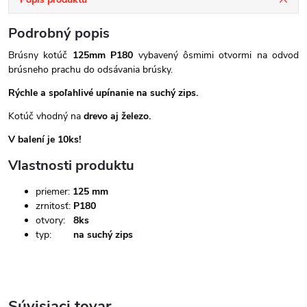
Podrobný popis
Brúsny kotúč
125mm P180
vybavený ôsmimi otvormi na odvod
brúsneho prachu do odsávania brúsky.
Rýchle a spoľahlivé upínanie na suchý zips.
Kotúč vhodný na
drevo aj železo.
V balení je 10ks!
Vlastnosti produktu
priemer:
125 mm
zrnitosť:
P180
otvory:
8ks
typ:
na suchý zips
Súvisiaci tovar