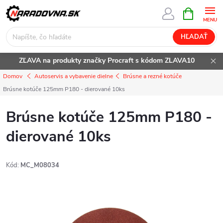
Prejsť
NÁKUPN
KOŠÍK
na
obsah
HĽADAŤ
ZĽAVA na produkty značky Procraft s kódom ZLAVA10
Domov
Autoservis a vybavenie dielne
Brúsne a rezné kotúče
Brúsne kotúče 125mm P180 - dierované 10ks
Brúsne kotúče 125mm P180 -
dierované 10ks
Kód:
MC_M08034