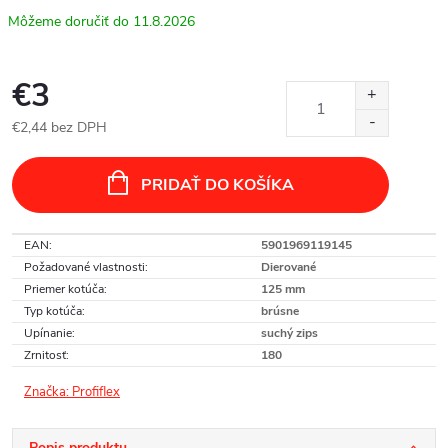
11.8.2026
€3
€2,44 bez DPH
Jednotková
cena:
PRIDAŤ DO KOŠÍKA
EAN
:
5901969119145
Požadované vlastnosti
:
Dierované
Priemer kotúča
:
125 mm
Typ kotúča
:
brúsne
Upínanie
:
suchý zips
Zrnitosť
:
180
Značka:
Profiflex
Popis produktu