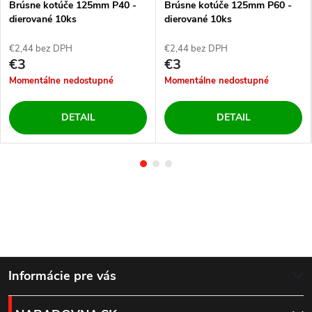
Brúsne kotúče 125mm P40 -
Brúsne kotúče 125mm P60 -
dierované 10ks
dierované 10ks
€2,44 bez DPH
€2,44 bez DPH
€3
€3
Momentálne nedostupné
Momentálne nedostupné
DETAIL
DETAIL
Z
Informácie pre vás
á