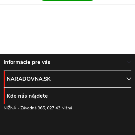
Z
Informácie pre vás
á
NARADOVNA.SK
p
Kde nás nájdete
ä
NIŽNÁ - Závodná 965, 027 43 Nižná
t