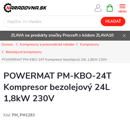
Prejsť
NÁKUPN
KOŠÍK
na
obsah
HĽADAŤ
ZĽAVA na produkty značky Procraft s kódom ZLAVA10
Domov
Kompresory a pneumatické náradie
Kompresory
Bezolejové kompresory
POWERMAT PM-KBO-24T Kompresor bezolejový 24L 1,8kW 230V
POWERMAT PM-KBO-24T
Kompresor bezolejový 24L
1,8kW 230V
Kód:
PM_PM1283