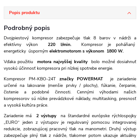
Popis produktu
Podrobný popis
Dvojpiestový kompresor zabezpečuje tlak 8 barov v nádrži a
efektívny výkon
220 l/min.
Kompresor je poháňaný
energeticky úsporným
elektromotorom s výkonom
1800 W.
Vďaka použitiu
motora najvyššej kvality
bolo možné dosiahnuť
vysokú účinnosť kompresora pri nízkej spotrebe energie.
Kompresor PM-KBO-24T
značky POWERMAT
je zariadenie
určené na lakovanie (menšie prvky / plochy), fúkanie, čerpanie,
čistenie a podobné činnosti. Cennými výhodami našich
kompresorov sú nízke prevádzkové náklady, multitasking, presnosť
a vysoká kultúra práce.
Zariadenie má
2 výstupy
na štandardné európske rýchlospojky
„EURO“ jeden z výstupov je regulovaný pomocou integrovanej
redukcie, zobrazujúcej pracovný tlak na manometri. Druhý výstup
zabezpečuje plný tlak z nádrže, tlakomer potom ukazuje aktuálny