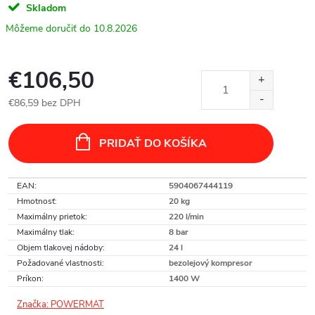
Skladom
10.8.2026
€106,50
€86,59 bez DPH
Jednotková
cena:
PRIDAŤ DO KOŠÍKA
EAN
:
5904067444119
Hmotnosť
:
20 kg
Maximálny prietok
:
220 l/min
Maximálny tlak
:
8 bar
Objem tlakovej nádoby
:
24 l
Požadované vlastnosti
:
bezolejový kompresor
Príkon
:
1400 W
Značka:
POWERMAT