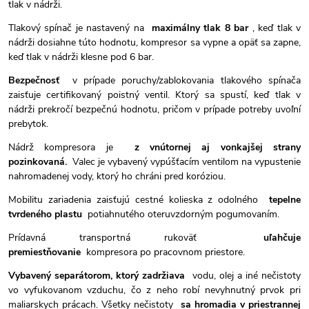
tlak v nádrži.
Tlakový spínač je nastavený na
maximálny tlak 8 bar
, keď tlak v
nádrži dosiahne túto hodnotu, kompresor sa vypne a opäť sa zapne,
keď tlak v nádrži klesne pod 6 bar.
Bezpečnosť
v prípade poruchy/zablokovania tlakového spínača
zaisťuje certifikovaný poistný ventil. Ktorý sa spustí, keď tlak v
nádrži prekročí bezpečnú hodnotu, pričom v prípade potreby uvoľní
prebytok.
Nádrž kompresora je
z vnútornej aj vonkajšej strany
pozinkovaná.
Valec je vybavený vypúšťacím ventilom na vypustenie
nahromadenej vody, ktorý ho chráni pred koróziou.
Mobilitu zariadenia zaisťujú cestné kolieska z odolného
tepelne
tvrdeného plastu
potiahnutého oteruvzdorným pogumovaním.
Prídavná transportná rukoväť
uľahčuje
premiestňovanie
kompresora po pracovnom priestore.
Vybavený separátorom, ktorý zadržiava
vodu, olej a iné nečistoty
vo vyfukovanom vzduchu, čo z neho robí nevyhnutný prvok pri
maliarskych prácach. Všetky nečistoty
sa hromadia
v priestrannej