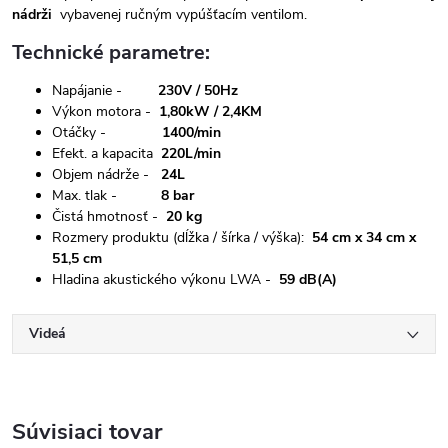
nádrži
vybavenej ručným vypúšťacím ventilom.
Technické parametre:
Napájanie -
230V / 50Hz
Výkon motora -
1,80kW / 2,4KM
Otáčky -
1400/min
Efekt. a kapacita
220L/min
Objem nádrže -
24L
Max. tlak -
8 bar
Čistá hmotnosť -
20 kg
Rozmery produktu (dĺžka / šírka / výška):
54 cm x 34 cm x
51,5 cm
Hladina akustického výkonu LWA -
59 dB(A)
Videá
Súvisiaci tovar